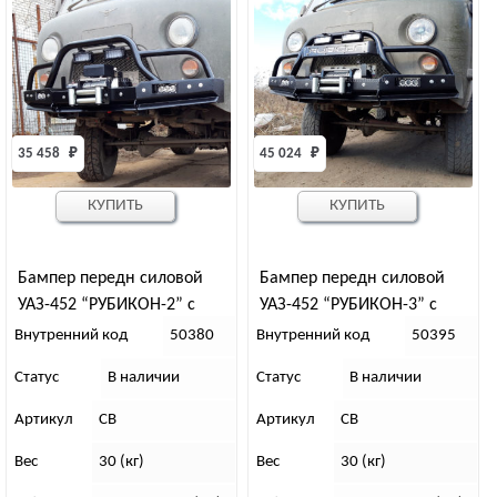
35 458 
₽
45 024 
₽
КУПИТЬ
КУПИТЬ
Бампер передн силовой
Бампер передн силовой
УАЗ-452 “РУБИКОН-2” с
УАЗ-452 “РУБИКОН-3” с
малым кенгурином
малым кенгурином и
Внутренний код
50380
Внутренний код
50395
швеллером с названием
Статус
В наличии
Статус
В наличии
Артикул
СВ
Артикул
СВ
Вес
30 (кг)
Вес
30 (кг)