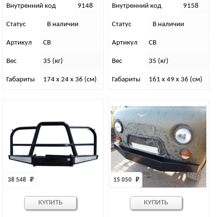
кенгурином
Внутренний код
9148
Внутренний код
9158
Статус
В наличии
Статус
В наличии
Артикул
СВ
Артикул
СВ
Вес
35 (кг)
Вес
35 (кг)
Габариты
174 x 24 x 36 (см)
Габариты
161 x 49 x 36 (см)
38 548 
₽
15 050 
₽
КУПИТЬ
КУПИТЬ