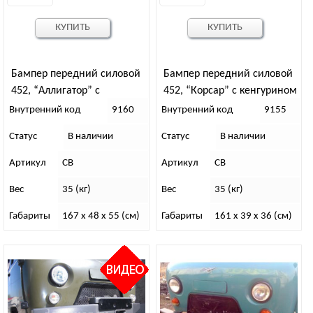
КУПИТЬ
КУПИТЬ
Бампер передний силовой
Бампер передний силовой
452, “Аллигатор” с
452, “Корсар” с кенгурином
кенгурином
Внутренний код
9160
Внутренний код
9155
Статус
В наличии
Статус
В наличии
Артикул
СВ
Артикул
СВ
Вес
35 (кг)
Вес
35 (кг)
Габариты
167 x 48 x 55 (см)
Габариты
161 x 39 x 36 (см)