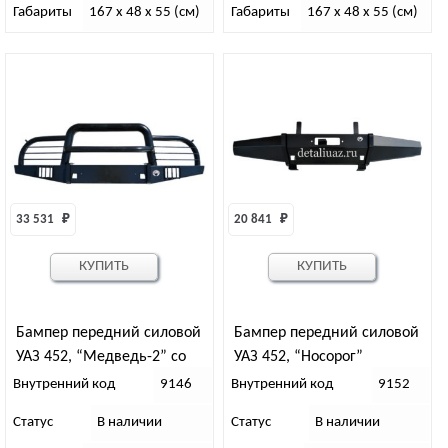
Габариты
167 x 48 x 55 (см)
Габариты
167 x 48 x 55 (см)
33 531 
₽
20 841 
₽
КУПИТЬ
КУПИТЬ
Бампер передний силовой
Бампер передний силовой
УАЗ 452, “Медведь-2” со
УАЗ 452, “Носорог”
съемным кенгурином
Внутренний код
9146
Внутренний код
9152
Статус
В наличии
Статус
В наличии