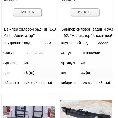
КУПИТЬ
КУПИТЬ
Бампер силовой задний УАЗ
Бампер силовой задний УАЗ
452, “Аллигатор”
452, “Аллигатор” с калиткой
под запаску с квадратом
Внутренний код
22220
Внутренний код
22222
под фаркоп 50х50 с пазами
Статус
В наличии
Статус
В наличии
под Hi-Jack.
Артикул
СВ
Артикул
СВ
Вес
18 (кг)
Вес
30 (кг)
Габариты
174 x 24 x34 (см)
Габариты
175 x 21 x 76 (см)