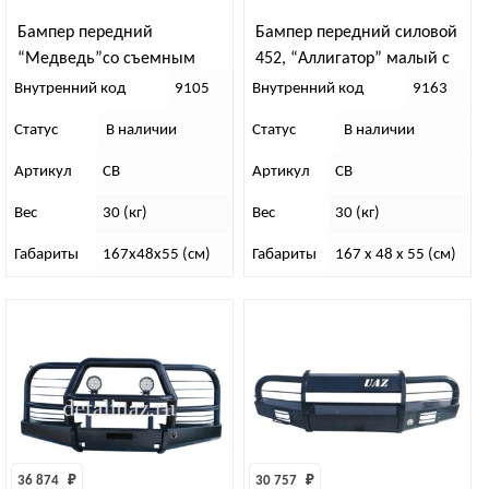
Бампер передний
Бампер передний силовой
“Медведь”со съемным
452, “Аллигатор” малый с
малым кенгурином, с
кенгурином
Внутренний код
9105
Внутренний код
9163
площадкой под лебедку на
Статус
В наличии
Статус
В наличии
УАЗ 452
Артикул
СВ
Артикул
СВ
Вес
30 (кг)
Вес
30 (кг)
Габариты
167х48х55 (см)
Габариты
167 x 48 x 55 (см)
36 874 
₽
30 757 
₽