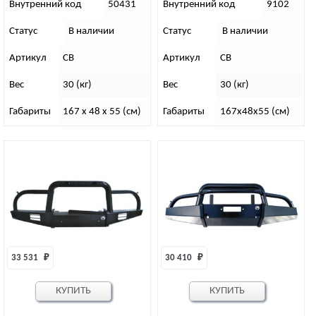
увеличенным кенгурином и
кенгурином, с площадкой
Внутренний код
50431
Внутренний код
9102
швеллером с названием
под лебедку на УАЗ 452
Статус
В наличии
Статус
В наличии
Артикул
СВ
Артикул
СВ
Вес
30 (кг)
Вес
30 (кг)
Габариты
167 x 48 x 55 (см)
Габариты
167х48х55 (см)
33 531 
₽
30 410 
₽
КУПИТЬ
КУПИТЬ