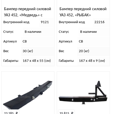
Бампер передний силовой
Бампер передний силовой
УАЗ 452, «Медведь» с
УАЗ 452, «РЫБАК»
увелич. съемн кенгурином
Внутренний код
9121
Внутренний код
22216
Статус
В наличии
Статус
В наличии
Артикул
СВ
Артикул
СВ
Вес
30 (кг)
Вес
20 (кг)
Габариты
167 x 48 x 55 (см)
Габариты
167 x 48 x 9 (см)
23 285 
₽
35 815 
₽