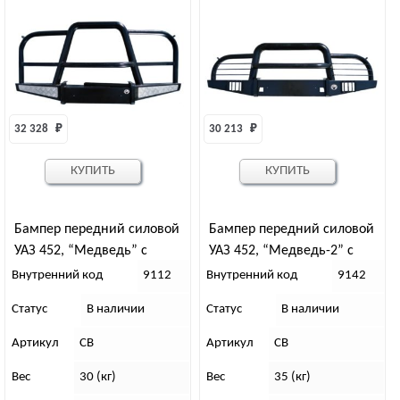
32 328 
₽
30 213 
₽
КУПИТЬ
КУПИТЬ
Бампер передний силовой
Бампер передний силовой
УАЗ 452, “Медведь” с
УАЗ 452, “Медведь-2” с
увелич. кенгурином
малым кенгурином
Внутренний код
9112
Внутренний код
9142
Статус
В наличии
Статус
В наличии
Артикул
СВ
Артикул
СВ
Вес
30 (кг)
Вес
35 (кг)