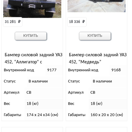
31 281 
₽
18 336 
₽
КУПИТЬ
КУПИТЬ
Бампер силовой задний УАЗ
Бампер силовой задний УАЗ
452, “Аллигатор” с
452, “Медведь”
площадкой под лебедку
Внутренний код
9177
Внутренний код
9168
Статус
В наличии
Статус
В наличии
Артикул
СВ
Артикул
СВ
Вес
18 (кг)
Вес
18 (кг)
Габариты
174 x 24 x34 (см)
Габариты
160 x 20 x 20 (см)