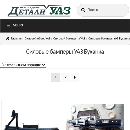
Искать:
Перейти
Перейти
к
к
навигации
содержимому
МЕНЮ
Главная
Силовой обвес УАЗ
Силовой бампер на УАЗ
Силовые бамперы УАЗ Буханка
Силовые бамперы УАЗ Буханка
1
2