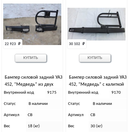
22 923 
₽
30 102 
₽
КУПИТЬ
КУПИТЬ
Бампер силовой задний УАЗ
Бампер силовой задний УАЗ
452, “Медведь” из двух
452, “Медведь” с калиткой
частей, с калиткой
под запаску
Внутренний код
9175
Внутренний код
9170
Статус
В наличии
Статус
В наличии
Артикул
СВ
Артикул
СВ
Вес
18 (кг)
Вес
30 (кг)