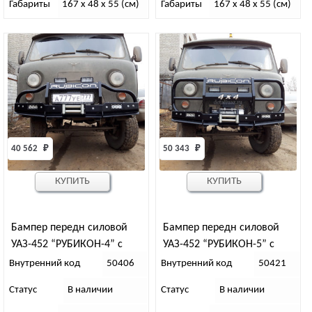
Габариты
167 x 48 x 55 (см)
Габариты
167 x 48 x 55 (см)
40 562 
₽
50 343 
₽
КУПИТЬ
КУПИТЬ
Бампер передн силовой
Бампер передн силовой
УАЗ-452 “РУБИКОН-4” с
УАЗ-452 “РУБИКОН-5” с
малым кенгурином
увелич кенгурином,
Внутренний код
50406
Внутренний код
50421
швеллерами 4х4
Статус
В наличии
Статус
В наличии