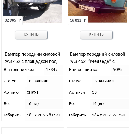
32 985 
₽
16 812 
₽
КУПИТЬ
КУПИТЬ
Бампер передний силовой
Бампер передний силовой
УАЗ 452 с площадкой под
УАЗ 452, “Медведь” с
лебедку «Спрут»
площадкой под лебедку
Внутренний код
17347
Внутренний код
9098
Статус
В наличии
Статус
В наличии
Артикул
СПРУТ
Артикул
СВ
Вес
16 (кг)
Вес
16 (кг)
Габариты
185 x 20 x 28 (см)
Габариты
184 x 20 x 55 (см)