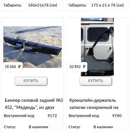
Габариты
160х21х76 (см)
Габариты
175 x 21 x 76 (см)
18 066 
₽
20 892 
₽
КУПИТЬ
КУПИТЬ
Бампер силовой задний УАЗ
Кронштейн-держатель
452, “Медведь”, из двух
запаски синхронный на
частей
заднюю дверь УАЗ 452
Внутренний код
9172
Внутренний код
9760
Статус
В наличии
Статус
В наличии