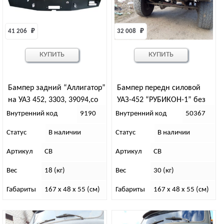
41 206 
₽
32 008 
₽
КУПИТЬ
КУПИТЬ
Бампер задний “Аллигатор”
Бампер передн силовой
на УАЗ 452, 3303, 39094,со
УАЗ-452 “РУБИКОН-1” без
скрытой площадкой под
кенгурина
Внутренний код
9190
Внутренний код
50367
лебедку, с калиткой под
Статус
В наличии
Статус
В наличии
запаску, с квадратом под
фаркоп 50х50 с пазами под
Артикул
СВ
Артикул
СВ
Hi-Jack с площадкой под
Вес
18 (кг)
Вес
30 (кг)
лебёдку
Габариты
167 x 48 x 55 (см)
Габариты
167 x 48 x 55 (см)