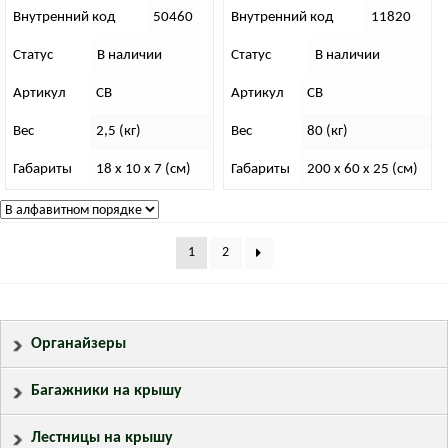
шт)
Внутренний код
50460
Внутренний код
11820
Статус
В наличии
Статус
В наличии
Артикул
СВ
Артикул
СВ
Вес
2,5 (кг)
Вес
80 (кг)
Габариты
18 x 10 x 7 (см)
Габариты
200 x 60 x 25 (см)
1
2
Органайзеры
Багажники на крышу
Лестницы на крышу