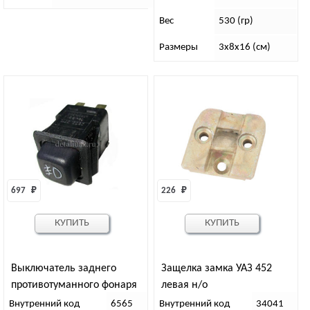
Вес
530 (гр)
Размеры
3х8х16 (см)
697 
₽
226 
₽
КУПИТЬ
КУПИТЬ
Выключатель заднего
Защелка замка УАЗ 452
противотуманного фонаря
левая н/о
3832.3710-00
Внутренний код
6565
Внутренний код
34041