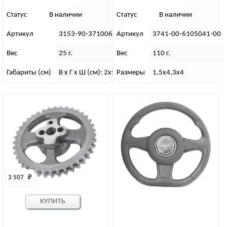
Статус
В наличии
Статус
В наличии
Артикул
3153-90-3710060-00
Артикул
3741-00-6105041-00
Вес
25 г.
Вес
110 г.
Габариты (см)
В х Г х Ш (см): 2х5,4х3
Размеры
1,5х4,3х4
3 507 
₽
КУПИТЬ