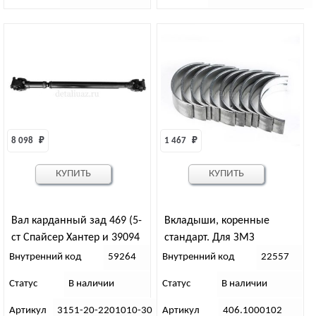
8 098 
₽
1 467 
₽
КУПИТЬ
КУПИТЬ
Вал карданный зад 469 (5-
Вкладыши, коренные
ст Спайсер Хантер и 39094
стандарт. Для ЗМЗ
5-ст Спайсер)
Внутренний код
59264
Внутренний код
22557
Статус
В наличии
Статус
В наличии
Артикул
3151-20-2201010-30
Артикул
406.1000102