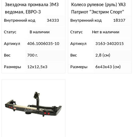
Звездочка промвала ЗМЗ
Колесо рулевое (руль) УАЗ
ведомая, ЕВРО-3
Патриот “Экстрим Спорт”
(до 2014)
Внутренний код
34333
Внутренний код
18337
Статус
В наличии
Статус
Нет в наличии
Артикул
406.1006035-10
Артикул
3163-3402015
Вес
700 г.
Вес
2,8 (см)
Размеры
12х12,5х3
Размеры
6х43х43 (см)