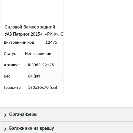
Силовой бампер задний
УАЗ Патриот 2015+, «РИФ». С
квадратом под фаркоп,
Внутренний код
12475
калиткой и фонарями
Статус
Нет в наличии
(стандарт)
Артикул
RIF063-22125
Вес
64 (кг)
Габариты
190х30х70 (см)
Органайзеры
Багажники на крышу