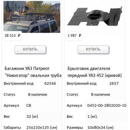
38 313 
₽
1 987 
₽
КУПИТЬ
КУПИТЬ
Багажник УАЗ Патриот
Брызговик двигателя
“Навигатор” овальная труба
передний УАЗ 452 (кривой)
крепления на водосток с
Внутренний код
62546
Внутренний код
2657
сохранением рейлингов
Статус
В наличии
Статус
В наличии
Артикул
СВ
Артикул
0452-00-2802020-10
Вес
32 (кг)
Вес
1 (кг).
Габариты
25х210х135 (см)
Размеры
10х80х34 (см)