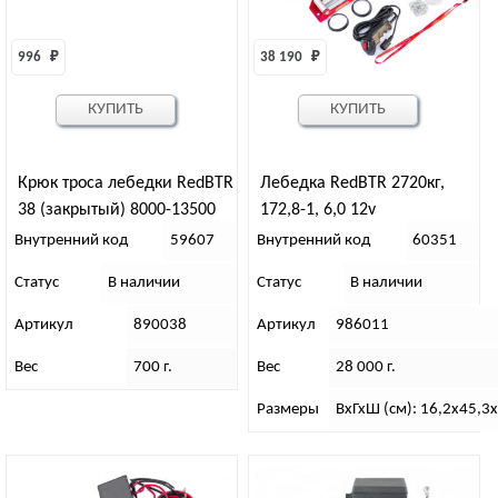
996 
₽
38 190 
₽
КУПИТЬ
КУПИТЬ
Крюк троса лебедки RedBTR
Лебедка RedBTR 2720кг,
38 (закрытый) 8000-13500
172,8-1, 6,0 12v
lbs
Внутренний код
59607
Внутренний код
60351
Статус
В наличии
Статус
В наличии
Артикул
890038
Артикул
986011
Вес
700 г.
Вес
28 000 г.
Размеры
ВхГхШ (см): 16,2х45,3