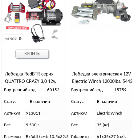
13 509 
₽
КУПИТЬ
Лебедка RedBTR серия
Лебедка электрическая 12V
QUATTRO CRAZY 3,0 12v,
Electric Winch 12000lbs. 5443
1360кг, 153-1
кг. Съемный блок
Внутренний код
60152
Внутренний код
15759
управления, стальной трос
Статус
В наличии
Статус
В наличии
Артикул
913011
Артикул
Electric Winch
Вес
9 500 г.
Вес
35 (кг).
Размеры
ВхГхШ (см): 10,5х32,5х10,5
Габариты
61x35x27 (см).