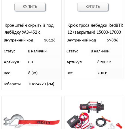
КУПИТЬ
КУПИТЬ
Кронштейн скрытый под
Крюк троса лебедки RedBTR
лебёдку УАЗ-452 с
12 (закрытый) 15000-17000
независимым выходом под
lbs
Внутренний код
30126
Внутренний код
59886
клюз (ролики)
Статус
В наличии
Статус
В наличии
Артикул
СВ
Артикул
890012
Вес
8 (кг)
Вес
700 г.
Габариты
70х24х20 (см)