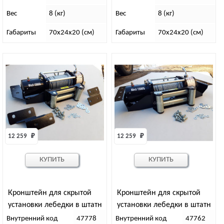
Вес
8 (кг)
Вес
8 (кг)
Габариты
70х24х20 (см)
Габариты
70х24х20 (см)
12 259 
₽
12 259 
₽
КУПИТЬ
КУПИТЬ
Кронштейн для скрытой
Кронштейн для скрытой
установки лебедки в штатн
установки лебедки в штатн
бампер Патриот, рестайл,
бампер Патриот, рестайл,
Внутренний код
47778
Внутренний код
47762