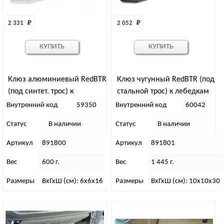
2 331 
₽
2 052 
₽
КУПИТЬ
КУПИТЬ
Клюз алюминиевый RedBTR
Клюз чугунный RedBTR (под
(под синтет. трос) к
стальной трос) к лебедкам
лебедкам 8000-17000 lbs
9500-17000 lbs
Внутренний код
59350
Внутренний код
60042
(УАЗ,внедорожники)
Статус
В наличии
Статус
В наличии
Артикул
891800
Артикул
891801
Вес
600 г.
Вес
1 445 г.
Размеры
ВхГхШ (см): 6х6х16
Размеры
ВхГхШ (см): 10х10х30