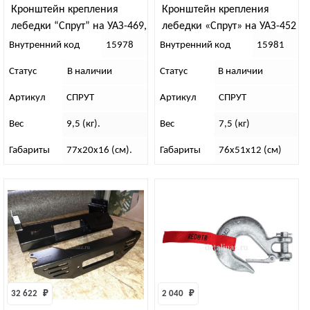
Кронштейн крепления
Кронштейн крепления
лебедки “Спрут” на УАЗ-469,
лебедки «Спрут» на УАЗ-452
Хантер
Внутренний код
15978
Внутренний код
15981
Статус
В наличии
Статус
В наличии
Артикул
СПРУТ
Артикул
СПРУТ
Вес
9,5 (кг).
Вес
7,5 (кг)
Габариты
77х20х16 (см).
Габариты
76х51х12 (см)
32 622 
₽
2 040 
₽