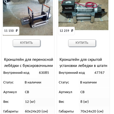
11 150 
₽
12 259 
₽
КУПИТЬ
КУПИТЬ
Кронштейн для переносной
Кронштейн для скрытой
лебёдки с буксировочными
установки лебедки в штатн
петлями
бампер Патриот, до рестайл,
Внутренний код
63085
Внутренний код
47767
клюз ЗА номером
Статус
В наличии
Статус
В наличии
Артикул
СВ
Артикул
СВ
Вес
12 (кг)
Вес
8 (кг)
Габариты
60х24х20 (см)
Габариты
70х24х20 (см)