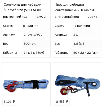
Соленоид для лебедки
Трос для лебедки
“Спрут” 12V (SOLENOID
синтетический 10мм*20
SNLS-116ATP)
метров СЕРЫЙ
Внутренний код
17972
Внутренний код
70374
Статус
В наличии
Статус
В наличии
Артикул
Спрут 17972
Артикул
2 С
Вес
600(гр).
Вес
3,5 (кг)
Габариты
14 x 9 x 9 (см)
Габариты
50 x 22 x 22 (см)
6 120 
₽
15 688 
₽