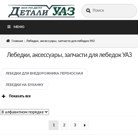
Искать:
Перейти
Перейти
к
к
навигации
содержимому
МЕНЮ
Главная
Лебедки, аксессуары, запчасти для лебедок УАЗ
Лебедки, аксессуары, запчасти для лебедок УАЗ
ЛЕБЕДКИ ДЛЯ ВНЕДОРОЖНИКА ПЕРЕНОСНАЯ
ЛЕБЕДКИ НА БУХАНКУ
Показать все
1
2
3