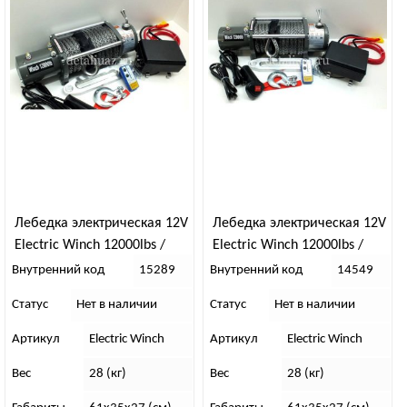
Лебедка электрическая 12V
Лебедка электрическая 12V
Electric Winch 12000lbs /
Electric Winch 12000lbs /
5443 кг (блок управления
5443 кг (блок управления
Внутренний код
15289
Внутренний код
14549
IP66) кев.трос 12mm
IP66) с кевларов.тросом
Статус
Нет в наличии
Статус
Нет в наличии
10мм, алюм. клюз
Артикул
Electric Winch
Артикул
Electric Winch
Вес
28 (кг)
Вес
28 (кг)