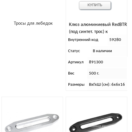
КУПИТЬ
Тросы для лебедок
Клюз алюминиевый RedBTR
(под синтет. трос) к
лебедкам 2000-3000 lbs
Внутренний код
59280
Статус
В наличии
Артикул
891300
Вес
500 г.
Размеры
ВхГхШ (см): 6х6х16