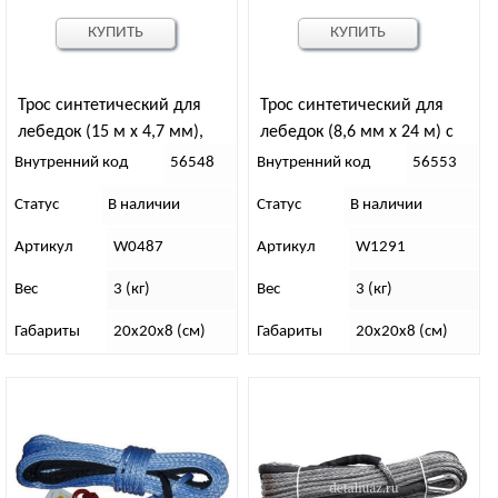
КУПИТЬ
КУПИТЬ
Трос синтетический для
Трос синтетический для
лебедок (15 м х 4,7 мм),
лебедок (8,6 мм x 24 м) с
2500 кг T-MAX
коушем и крюком T-MAX
Внутренний код
56548
Внутренний код
56553
Статус
В наличии
Статус
В наличии
Артикул
W0487
Артикул
W1291
Вес
3 (кг)
Вес
3 (кг)
Габариты
20х20х8 (см)
Габариты
20х20х8 (см)