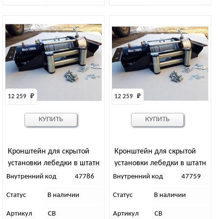
12 259 
₽
12 259 
₽
КУПИТЬ
КУПИТЬ
Кронштейн для скрытой
Кронштейн для скрытой
установки лебедки в штатн
установки лебедки в штатн
бампер Патриот, дорестайл,
бампер Патриот, дорестайл,
Внутренний код
47786
Внутренний код
47759
клюз ЗА номером
клюз ПОД номером
Статус
В наличии
Статус
В наличии
Артикул
СВ
Артикул
СВ