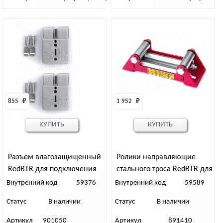
855 
₽
1 952 
₽
КУПИТЬ
КУПИТЬ
Разъем влагозащищенный
Ролики направляющие
RedBTR для подключения
стального троса RedBTR для
лебедки 50А (2шт)
лебедок 4500 Ibs
Внутренний код
59376
Внутренний код
59589
Статус
В наличии
Статус
В наличии
Артикул
901050
Артикул
891410