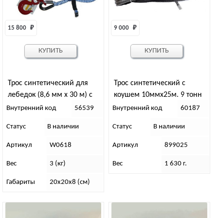
15 800 
₽
9 000 
₽
КУПИТЬ
КУПИТЬ
Трос синтетический для
Трос синтетический с
лебедок (8,6 мм x 30 м) с
коушем 10ммх25м. 9 тонн
коушем и крюком T-MAX
(серый)RedBTR
Внутренний код
56539
Внутренний код
60187
Статус
В наличии
Статус
В наличии
Артикул
W0618
Артикул
899025
Вес
3 (кг)
Вес
1 630 г.
Габариты
20х20х8 (см)