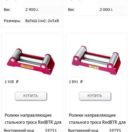
Вес
2 900 г.
Вес
2 000 г.
Размеры
ВхГхШ (см): 2х5х8
2 938 
₽
2 891 
₽
КУПИТЬ
КУПИТЬ
Ролики направляющие
Ролики направляющие
стального троса RedBTR для
стального троса RedBTR для
лебедок 6000 lbs
лебедок 8000-17000 Ibs
Внутренний код
59751
Внутренний код
59791