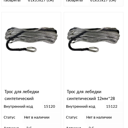
Габариты
61x35x27 (см)
Габариты
61x35x27 (см)
Трос для лебедки
Трос для лебедки
синтетический
синтетический 12мм*28
10мм*28метров 285
метров 288
Внутренний код
15120
Внутренний код
15122
Статус
Нет в наличии
Статус
Нет в наличии