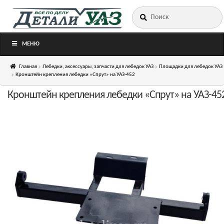
Искать:
Перейти
Перейти
к
к
навигации
содержимому
МЕНЮ
Главная
Лебедки, аксессуары, запчасти для лебедок УАЗ
Площадки для лебедок УАЗ
Кронштейн крепления лебедки «Спрут» на УАЗ-452
Кронштейн крепления лебедки «Спрут» на УАЗ-45