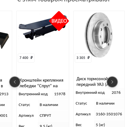
7 400 
₽
3 305 
₽
1 410 
₽
Диск тормозной
Зеркал
Кронштейн крепления
передний УАЗ (АДС)
сборе 
лебедки “Спрут” на
(реста
УАЗ-469, Хантер
Внутренний код
2076
Внутре
Внутренний код
15978
Статус
В наличии
Статус
Статус
В наличии
Артикул
3160-3501076
Артику
Артикул
СПРУТ
Вес
5 (кг)
Вес
Вес
9,5 (кг).