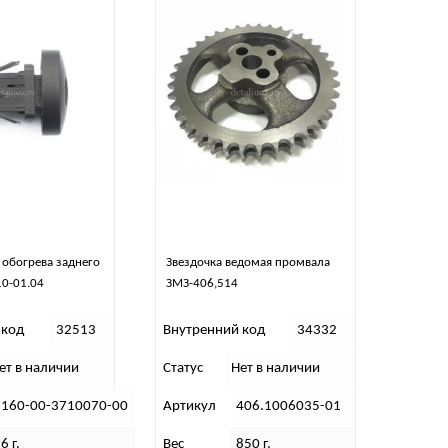
обогрева заднего
Звездочка ведомая промвала
10-01.04
ЗМЗ-406,514
 код
32513
Внутренний код
34332
ет в наличии
Статус
Нет в наличии
3160-00-3710070-00
Артикул
406.1006035-01
6 г.
Вес
850 г.