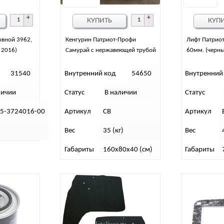
КУПИТЬ
КУП
овной 3962,
Кенгурин Патриот-Профи
Лифт Патриот
 2016)
Самурай с нержавеющей трубой
60мм. (черн
31540
Внутренний код
54650
Внутренний
личии
Статус
В наличии
Статус
95-3724016-00
Артикул
СВ
Артикул
.
Вес
35 (кг)
Вес
Габариты
160х80х40 (см)
Габариты