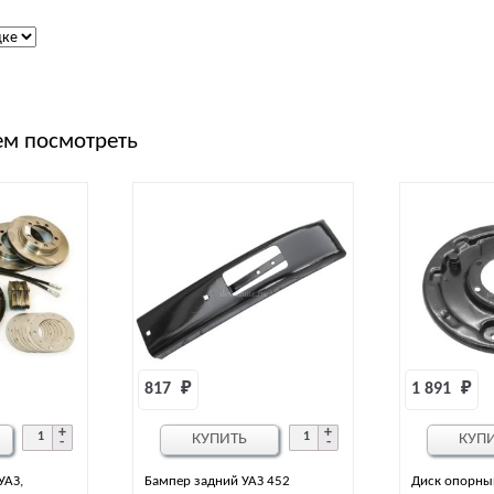
м посмотреть
817 
₽
1 891 
₽
КУПИТЬ
КУП
УАЗ,
Бампер задний УАЗ 452
Диск опорны