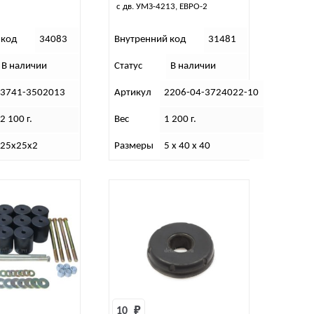
с дв. УМЗ-4213, ЕВРО-2
 код
34083
Внутренний код
31481
В наличии
Статус
В наличии
3741-3502013
Артикул
2206-04-3724022-10
2 100 г.
Вес
1 200 г.
25х25х2
Размеры
5 х 40 х 40
10 
₽