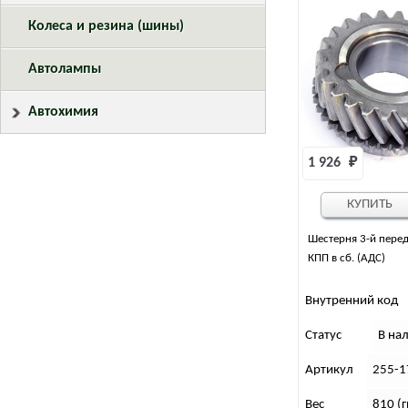
Колеса и резина (шины)
Автолампы
Автохимия
1 926 
₽
КУПИТЬ
Шестерня 3-й переда
КПП в сб. (АДС)
Внутренний код
Статус
В на
Артикул
255-1
Вес
810 (г