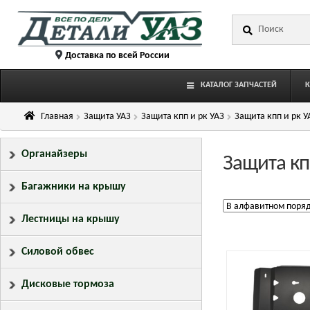
Перейти
Перейти
Искать:
к
к
навигации
содержимому
Доставка по всей России
КАТАЛОГ ЗАПЧАСТЕЙ
Главная
Защита УАЗ
Защита кпп и рк УАЗ
Защита кпп и рк У
Органайзеры
Защита кп
Багажники на крышу
Лестницы на крышу
Силовой обвес
Дисковые тормоза