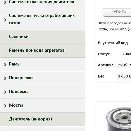
Система охлаждения двигателя
КУПИТЬ
Система выпуска отработавших
газов
Жгут проводов осн
2206, ЗМЗ-40911 (с
Сальники
Внутренний код
Ремень привода агрегатов
Статус
В на
Рамы
Артикул
2206-
Вес
3 650 г
Подкрылки
Подвеска
Мосты
Двигатель (андория)