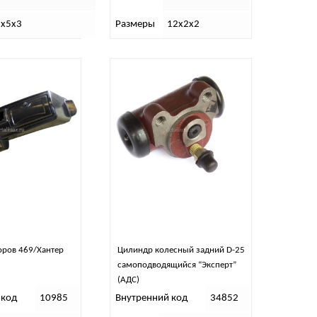
2х5х3
Размеры
12х2х2
оров 469/Хантер
Цилиндр колесный задний D-25
самоподводящийся “Эксперт”
(АДС)
 код
10985
Внутренний код
34852