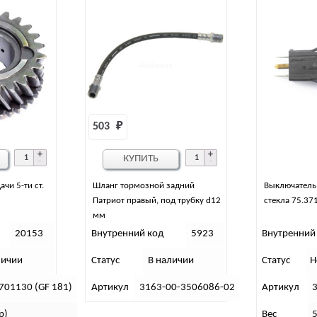
503 
₽
КУПИТЬ
чи 5-ти ст.
Шланг тормозной задний
Выключатель 
Патриот правый, под трубку d12
стекла 75.37
мм
20153
Внутренний код
5923
Внутренний
личии
Статус
В наличии
Статус
Н
701130 (GF 181)
Артикул
3163-00-3506086-02
Артикул
р)
Вес
5