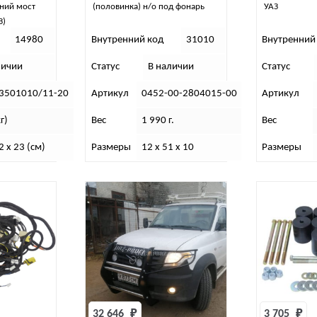
ний мост
(половинка) н/о под фонарь
УАЗ
З)
14980
Внутренний код
31010
Внутренний
личии
Статус
В наличии
Статус
3501010/11-20
Артикул
0452-00-2804015-00
Артикул
г)
Вес
1 990 г.
Вес
2 x 23 (см)
Размеры
12 х 51 х 10
Размеры
32 646 
₽
3 705 
₽