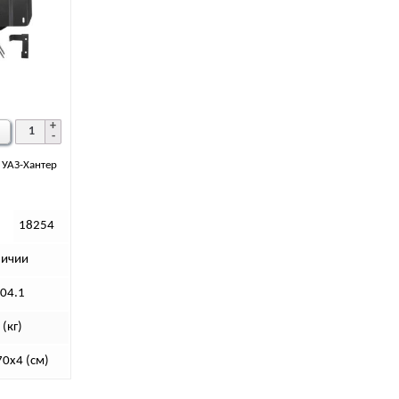
 УАЗ-Хантер
18254
личии
304.1
 (кг)
70х4 (см)