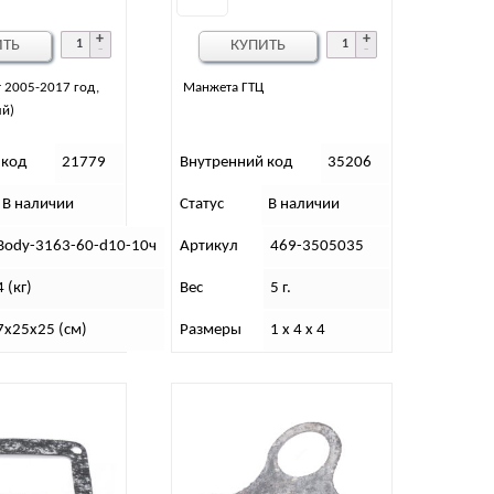
ИТЬ
КУПИТЬ
 2005-2017 год,
Манжета ГТЦ
ый)
 код
21779
Внутренний код
35206
В наличии
Статус
В наличии
Body-3163-60-d10-10ч
Артикул
469-3505035
4 (кг)
Вес
5 г.
7х25х25 (см)
Размеры
1 х 4 х 4