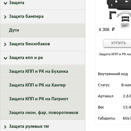
Защита
Защита бампера
6 306 
₽
Дуги
КУПИТЬ
Защита бензобаков
Защита КПП и РК на
Защита кпп и рк
Защита КПП и РК на Буханка
Внутренний код
Защита КПП и РК на Хантер
Статус
В на
Артикул
2.6
Защита КПП и РК на Патриот
Вес
13,4
Защита окон, фар, поворотников
Габариты
60х
Защита рулевых тяг