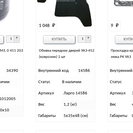
1 048 
₽
9 
₽
КУПИТЬ
КУП
МЗ, 0 451 203
Обивка передних дверей УАЗ-452
Прокладка к
(ковролин) 2 шт
люка РК УАЗ
34390
Внутренний код
14586
Внутренний
личии
Статус
В наличии
Статус
Артикул
Ларго 14586
Артикул
1012005
Вес
1,2 (кг)
Вес
10х10
Габариты
5х35х48 (см)
Габариты