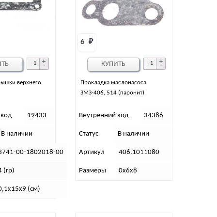
6 
₽
ИТЬ
КУПИТЬ
рышки верхнего
Прокладка маслонасоса
ЗМЗ-406, 514 (паронит)
 код
19433
Внутренний код
34386
В наличии
Статус
В наличии
3741-00-1802018-00
Артикул
406.1011080
4 (гр)
Размеры
0х6х8
0,1х15х9 (см)