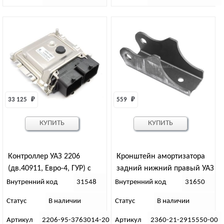
33 125 
₽
559 
₽
КУПИТЬ
КУПИТЬ
Контроллер УАЗ 2206
Кронштейн амортизатора
(дв.40911, Евро-4, ГУР) с
задний нижний правый УАЗ
2012 г. [прош.1037 532973) 0
ПРОФИ
Внутренний код
31548
Внутренний код
31650
261 S07 322
Статус
В наличии
Статус
В наличии
Артикул
2206-95-3763014-20
Артикул
2360-21-2915550-00