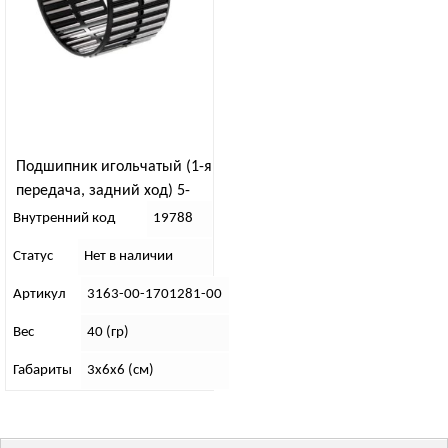
Подшипник игольчатый (1-я
передача, задний ход) 5-
ступ “Даймос”
Внутренний код
19788
Статус
Нет в наличии
Артикул
3163-00-1701281-00
Вес
40 (гр)
Габариты
3х6х6 (см)