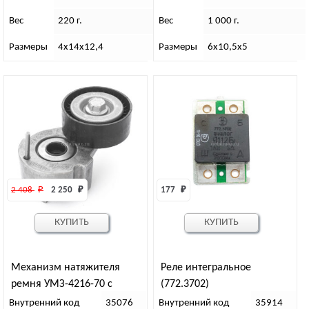
Вес
220 г.
Вес
1 000 г.
Размеры
4х14х12,4
Размеры
6х10,5х5
2 408 
₽
2 250 
₽
177 
₽
КУПИТЬ
КУПИТЬ
Механизм натяжителя
Реле интегральное
ремня УМЗ-4216-70 с
(772.3702)
поликл. приводом, EvoTech
Внутренний код
35076
Внутренний код
35914