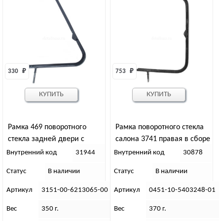
330 
₽
753 
₽
КУПИТЬ
КУПИТЬ
Рамка 469 поворотного
Рамка поворотного стекла
стекла задней двери с
салона 3741 правая в сборе
кронштейном в сборе
Внутренний код
31944
Внутренний код
30878
(левая) (31944)
Статус
В наличии
Статус
В наличии
Артикул
3151-00-6213065-00
Артикул
0451-10-5403248-01
Вес
350 г.
Вес
370 г.