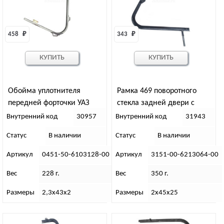
458 
₽
343 
₽
КУПИТЬ
КУПИТЬ
Обойма уплотнителя
Рамка 469 поворотного
передней форточки УАЗ
стекла задней двери с
правый
кронштейном в сборе
Внутренний код
30957
Внутренний код
31943
(левая)
Статус
В наличии
Статус
В наличии
Артикул
0451-50-6103128-00
Артикул
3151-00-6213064-00
Вес
228 г.
Вес
350 г.
Размеры
2,3х43х2
Размеры
2х45х25