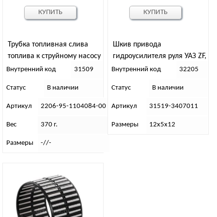
КУПИТЬ
КУПИТЬ
Трубка топливная слива
Шкив привода
топлива к струйному насосу
гидроусилителя руля УАЗ ZF,
УМЗ-421
Внутренний код
31509
Внутренний код
32205
Статус
В наличии
Статус
В наличии
Артикул
2206-95-1104084-00
Артикул
31519-3407011
Вес
370 г.
Размеры
12х5х12
Размеры
-//-