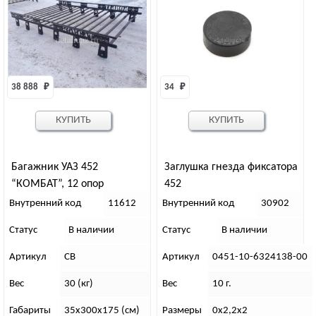
38 888 
₽
34 
₽
КУПИТЬ
КУПИТЬ
Багажник УАЗ 452
Заглушка гнезда фиксатора
“КОМБАТ”, 12 опор
452
Внутренний код
11612
Внутренний код
30902
Статус
В наличии
Статус
В наличии
Артикул
СВ
Артикул
0451-10-6324138-00
Вес
30 (кг)
Вес
10 г.
Габариты
35х300х175 (см)
Размеры
0х2,2х2