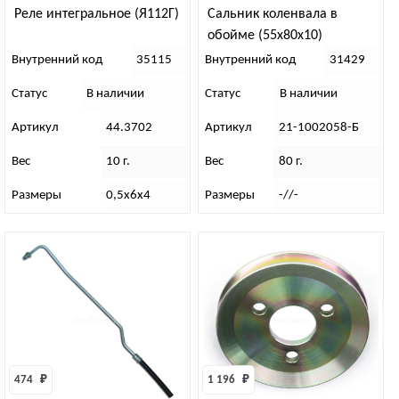
Реле интегральное (Я112Г)
Сальник коленвала в
обойме (55х80х10)
Внутренний код
35115
Внутренний код
31429
Статус
В наличии
Статус
В наличии
Артикул
44.3702
Артикул
21-1002058-Б
Вес
10 г.
Вес
80 г.
Размеры
0,5х6х4
Размеры
-//-
474 
₽
1 196 
₽