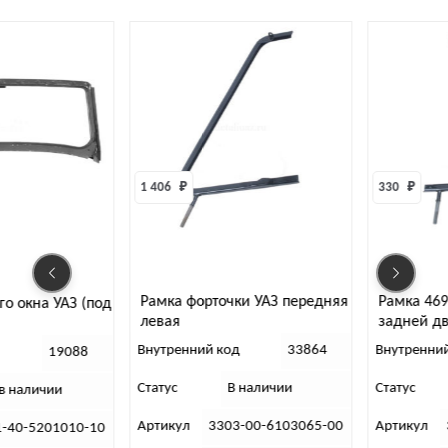
1 406 
₽
330 
₽
Рамка форточки УАЗ передняя
Рамка 469
го окна УАЗ (под
левая
задней д
в сборе (л
Внутренний код
33864
Внутренни
19088
Статус
В наличии
Статус
 в наличии
Артикул
3303-00-6103065-00
Артикул
1-40-5201010-10