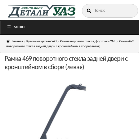
Искать:
Перейти
Перейти
к
к
навигации
содержимому
МЕНЮ
Главная
Кузовные детали УАЗ
Рамки ветрового стекла, форточки УАЗ
Рамка 469
поворотного стекла задней двери с кронштейном в сборе (левая)
Рамка 469 поворотного стекла задней двери с
кронштейном в сборе (левая)