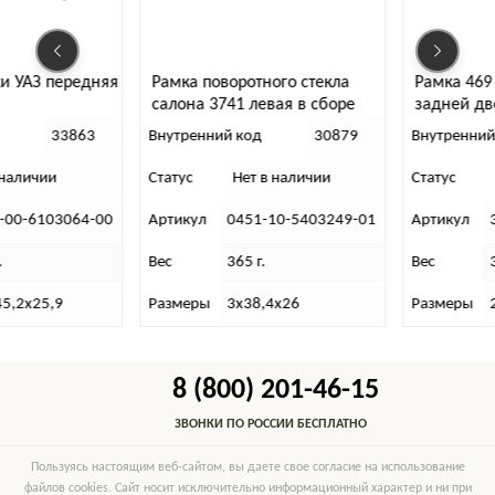
и УАЗ передняя
Рамка поворотного стекла
Рамка 469
салона 3741 левая в сборе
задней дв
в сборе (л
33863
Внутренний код
30879
Внутренний
 наличии
Статус
Нет в наличии
Статус
-00-6103064-00
Артикул
0451-10-5403249-01
Артикул
.
Вес
365 г.
Вес
45,2х25,9
Размеры
3х38,4х26
Размеры
8 (800) 201-46-15
ЗВОНКИ ПО РОССИИ БЕСПЛАТНО
Пользуясь настоящим веб-сайтом, вы даете свое согласие на использование
файлов cookies. Сайт носит исключительно информационный характер и ни при