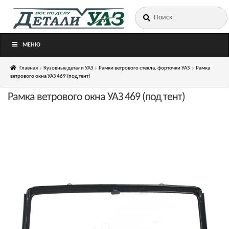
Искать:
Перейти
Перейти
к
к
навигации
содержимому
МЕНЮ
Главная
Кузовные детали УАЗ
Рамки ветрового стекла, форточки УАЗ
Рамка
ветрового окна УАЗ 469 (под тент)
Рамка ветрового окна УАЗ 469 (под тент)