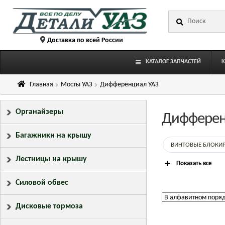
Перейти
Перейти
Искать:
к
к
навигации
содержимому
Доставка по всей России
КАТАЛОГ ЗАПЧАСТЕЙ
Главная
Мосты УАЗ
Дифференциал УАЗ
Органайзеры
Дифферен
Багажники на крышу
ВИНТОВЫЕ БЛОКИР
Лестницы на крышу
Показать все
Силовой обвес
Дисковые тормоза