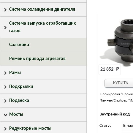
Система охлаждения двигателя
Система выпуска отработавших
газов
Сальники
Ремень привода агрегатов
21 852 
₽
Рамы
КУПИТЬ
Подкрылки
Блокировка “Блокка
Подвеска
Тимкен/Cпайсер “И
Внутренний код
Мосты
Статус
В на
Редукторные мосты