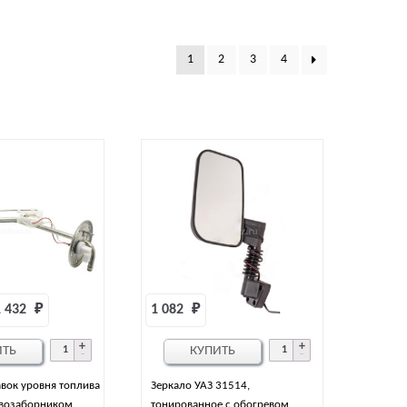
1
2
3
4
 432 
₽
1 082 
₽
ИТЬ
КУПИТЬ
вок уровня топлива
Зеркало УАЗ 31514,
ивозаборником
тонированное с обогревом