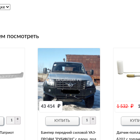
м посмотреть
43 414 
₽
1 532 
₽
1
КУПИТЬ
КУП
Патриот
Бампер передний силовой УАЗ-
Датчик-попла
ПРОФИ “РУБИКОН” с площ. под
6202 с топл