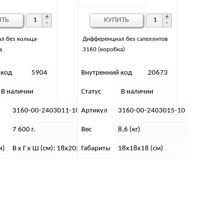
ИТЬ
КУПИТЬ
л без кольца-
Дифференциал без сателлитов
а
3160 (коробка)
 код
5904
Внутренний код
20673
В наличии
Статус
В наличии
3160-00-2403011-10
Артикул
3160-00-2403015-10
7 600 г.
Вес
8,6 (кг)
м)
В х Г х Ш (см): 18х20х18
Габариты
18х18х18 (см)