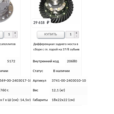
29 618 
₽
КУПИТЬ
сателлитов
Дифференциал заднего моста в
сборе с гл. парой на 37/8 зубьев
5172
Внутренний код
20680
личии
Статус
В наличии
569-00-2403017-10
Артикул
3741-00-2403010-10
 760 г.
Вес
12,1 (кг)
 х Г х Ш (см): 14,5х16,5х14,5
Габариты
18х22х22 (см)