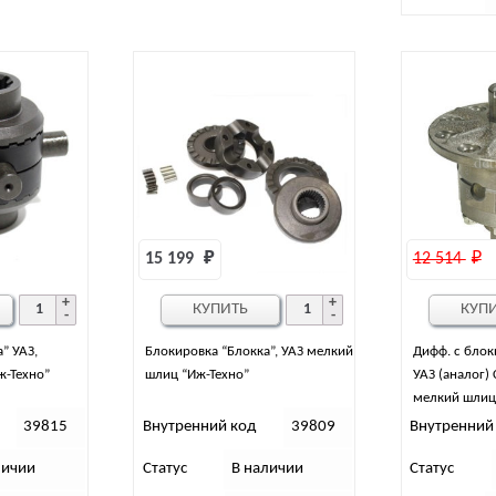
15 199 
₽
12 514 
₽
КУПИТЬ
КУП
” УАЗ,
Блокировка “Блокка”, УАЗ мелкий
Дифф. с блок
ж-Техно”
шлиц “Иж-Техно”
УАЗ (аналог)
мелкий шлиц
39815
Внутренний код
39809
Внутренний
личии
Статус
В наличии
Статус