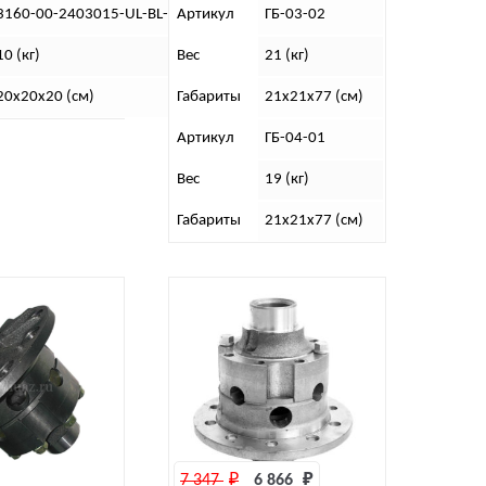
3160-00-2403015-UL-BL-SPGL
Артикул
ГБ-03-02
10 (кг)
Вес
21 (кг)
20х20х20 (см)
Габариты
21х21х77 (см)
Артикул
ГБ-04-01
Вес
19 (кг)
Габариты
21х21х77 (см)
7 347 
₽
6 866 
₽