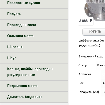
Поворотные кулаки
Полуось
3 888 
₽
Прокладки моста
КУПИТЬ
Сальники моста
Дифференциал без 
редук.(коробка)
Шкворня
Внутренний код
Шрус
Статус
В на
Кольца, шайбы, прокладки
Артикул
0
регулировочные
Вес
4
Подшипник моста
Габариты (см)
В
Двигатель (андория)