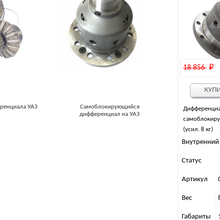
18 856 
₽
КУП
еренциала УАЗ
Самоблокирующийся
Дифференци
дифференциал на УАЗ
самоблокиру
(усил. 8 кг)
Внутренний
Статус
Артикул
Вес
Габариты