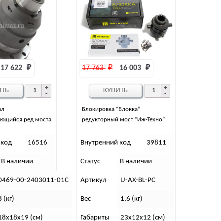
17 622 
₽
17 763 
₽
16 003 
₽
ИТЬ
КУПИТЬ
ал
Блокировка “Блокка”
ющийся ред моста
редукторный мост “Иж-Техно”
 код
16516
Внутренний код
39811
В наличии
Статус
В наличии
0469-00-2403011-01С
Артикул
U-AX-BL-PC
8 (кг)
Вес
1,6 (кг)
18х18х19 (см)
Габариты
23х12х12 (см)