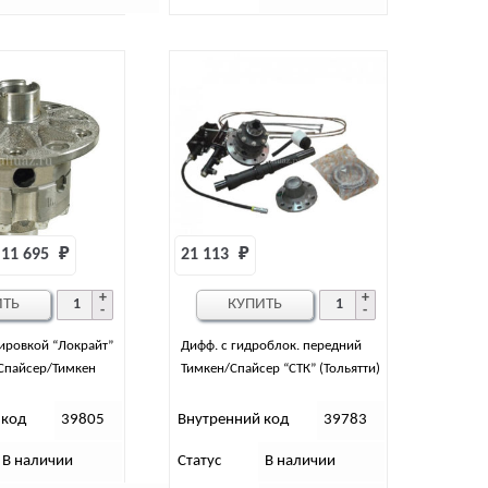
11 695 
₽
21 113 
₽
ИТЬ
КУПИТЬ
ировкой “Локрайт”
Дифф. с гидроблок. передний
 Спайсер/Тимкен
Тимкен/Спайсер “СТК” (Тольятти)
 код
39805
Внутренний код
39783
В наличии
Статус
В наличии