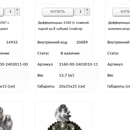
КУПИТЬ
КУП
ON” с
Дифференциал 3160 (с главной
Дифференциа
триот
парой на 8 зубьев) Спайсер
компенсатор
14933
Внутренний код
20689
Внутренний
личии
Статус
В наличии
Статус
00-2403011-00
Артикул
3160-00-2403010-11
Артикул
Вес
13,7 (кг)
Вес
х15 (см)
Габариты
20х25х25 (см)
Габариты (с