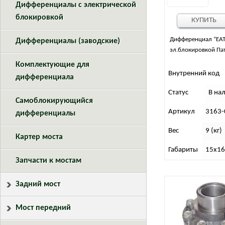
Дифференциалы с электрической
блокировкой
КУПИТЬ
Дифференциал “EAT
Дифференциалы (заводские)
эл.блокировкой Па
Комплектующие для
Внутренний код
дифференциала
Статус
В на
Самоблокирующийся
Артикул
3163-
дифференциалы
Вес
9 (кг)
Картер моста
Габариты
15х16
Запчасти к мостам
Задний мост
Мост передний