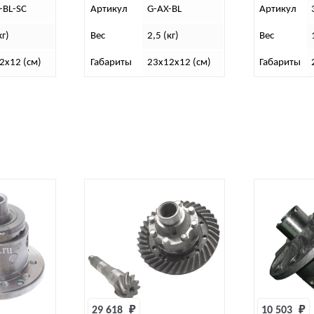
-BL-SC
Артикул
G-AX-BL
Артикул
кг)
Вес
2,5 (кг)
Вес
2х12 (см)
Габариты
23х12х12 (см)
Габариты
29 618 
₽
10 503 
₽