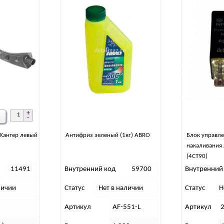
Хантер левый
Антифриз зеленый (1кг) ABRO
Блок управле
накаливания
(4СТ90)
11491
Внутренний код
59700
Внутренний
личии
Статус
Нет в наличии
Статус
Н
Артикул
AF-551-L
Артикул
2