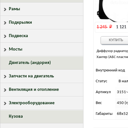
Рамы
Подкрылки
1 245 
₽
1 121 
Подвеска
КУПИТЬ
Мосты
Диффузор радиатор
Хантер (АБС пласти
Двигатель (андория)
Внутренний код
Запчасти на двигатель
Статус
В на
Вентиляция и отопление
Артикул
3151-
Электрооборудование
Вес
450 (г
Габариты
68х52
Кузова