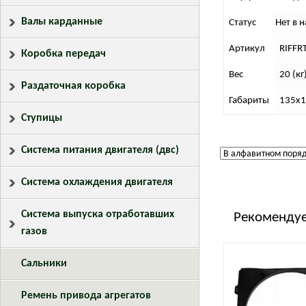
Валы карданные
Статус
Нет в 
Артикул
RIFFR
Коробка передач
Вес
20 (кг
Раздаточная коробка
Габариты
135х1
Ступицы
Система питания двигателя (двс)
Система охлаждения двигателя
Система выпуска отработавших
Рекомендуе
газов
Сальники
Ремень привода агрегатов