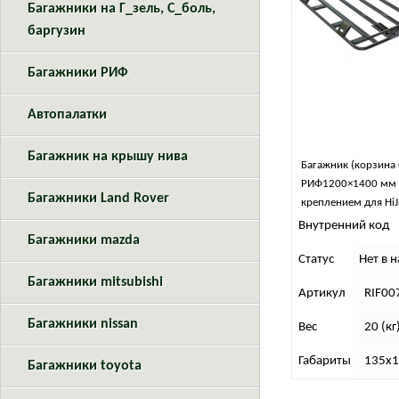
Багажники на Г_зель, С_боль,
баргузин
Багажники РИФ
Автопалатки
Багажник на крышу нива
Багажник (корзина 
РИФ1200×1400 мм 
Багажники Land Rover
креплением для HiJ
Внутренний код
Багажники mazda
Статус
Нет в 
Багажники mitsubishi
Артикул
RIF00
Багажники nissan
Вес
20 (кг
Габариты
135х1
Багажники toyota