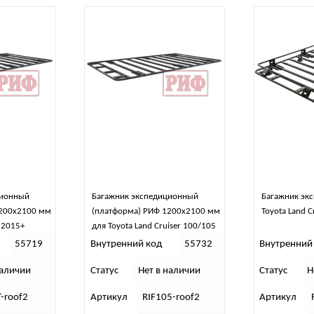
ционный
Багажник экспедиционный
Багажник эк
1200х2100 мм
(платформа) РИФ 1200х2100 мм
Toyota Land C
r 2015+
для Toyota Land Cruiser 100/105
55719
Внутренний код
55732
Внутренний
наличии
Статус
Нет в наличии
Статус
Н
T-roof2
Артикул
RIF105-roof2
Артикул