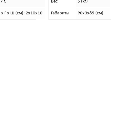
7 г.
Вес
5 (кг)
 х Г х Ш (см): 2х10х10
Габариты
90х3х85 (см)