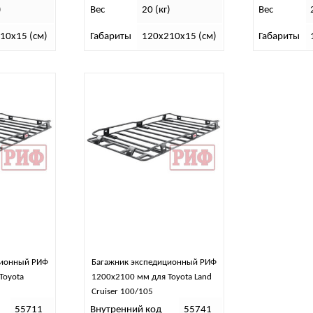
)
Вес
20 (кг)
Вес
10х15 (см)
Габариты
120х210х15 (см)
Габариты
ционный РИФ
Багажник экспедиционный РИФ
Toyota
1200х2100 мм для Toyota Land
Cruiser 100/105
55711
Внутренний код
55741