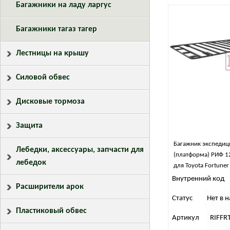
Багажники на ладу ларгус
Багажники тагаз тагер
Лестницы на крышу
Силовой обвес
Дисковые тормоза
Защита
Багажник экспеди
Лебедки, аксессуары, запчасти для
(платформа) РИФ 
лебедок
для Toyota Fortune
Внутренний код
Расширители арок
Статус
Нет в 
Пластиковый обвес
Артикул
RIFFR