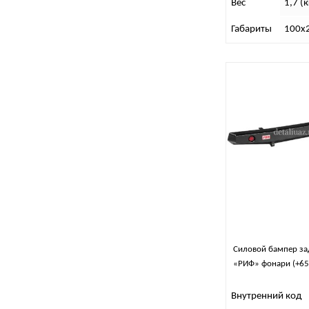
Вес
1,7 (к
Габариты
100х2
Силовой бампер за
«РИФ» фонари (+65
Внутренний код