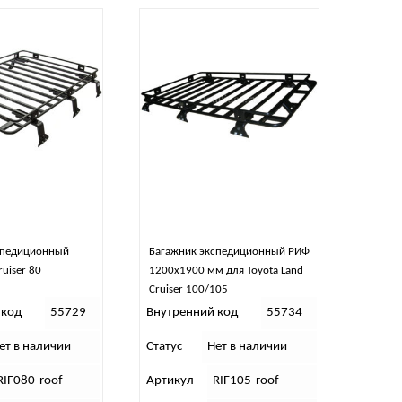
спедиционный
Багажник экспедиционный РИФ
ruiser 80
1200х1900 мм для Toyota Land
Cruiser 100/105
 код
55729
Внутренний код
55734
ет в наличии
Статус
Нет в наличии
RIF080-roof
Артикул
RIF105-roof