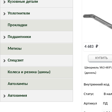
Кузовные детали
Уплотнители
Прокладки
Подшипники
4 683 
₽
Метизы
КУПИТЬ
Спецсвет
Шноркель УАЗ 469\
Колеса и резина (шины)
(дизель)
Автолампы
Внутренний код
Статус
В на
Автохимия
Артикул
ПД