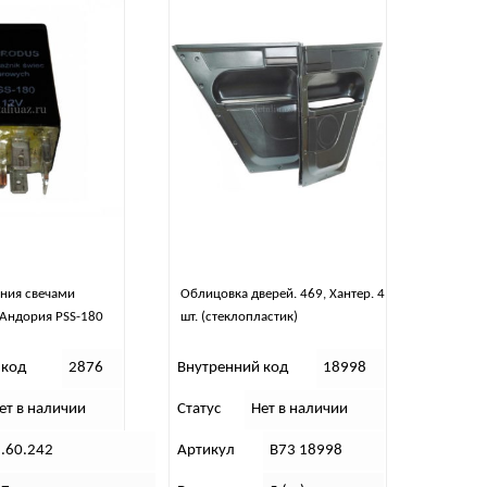
ния свечами
Облицовка дверей. 469, Хантер. 4
 Андория PSS-180
шт. (стеклопластик)
 код
2876
Внутренний код
18998
ет в наличии
Статус
Нет в наличии
.60.242
Артикул
В73 18998