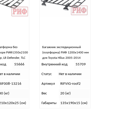
атформа без
Багажник экспедиционный
сборе РИФ1350х2100
(платформа) РИФ 1200х1400 мм
, LR Defender, TLC
для Toyota Hilux 2005-2014
 код
55666
Внутренний код
55709
ет в наличии
Статус
Нет в наличии
RIF008-13216
Артикул
RIFVIG-roof2
30 (кг)
Вес
20 (кг)
210х120х25 (см)
Габариты
135х190х15 (см)