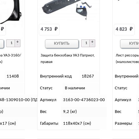
₽
4 753 
₽
4 823 
₽
КУПИТЬ
КУП
а УАЗ-3160/
Защита бензобака УАЗ Патриот,
Лист рессор
к)
правая
(малолистово
11408
Внутренний код
18267
Внутренний
личии
Статус
В наличии
Статус
48-1309010-00 (ПД)
Артикул
3163-00-4736023-00
Артикул
р)
Вес
9,2 (кг)
Вес
х17 (см)
Габариты
118х40х7 (см)
Размеры