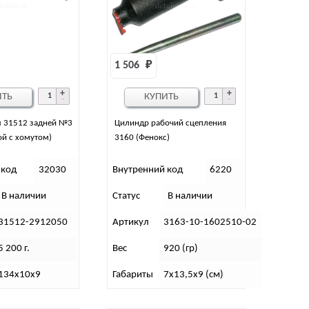
1 506 
₽
ИТЬ
КУПИТЬ
ы 31512 задней №3
Цилиндр рабочий сцепления
й с хомутом)
3160 (Фенокс)
 код
32030
Внутренний код
6220
В наличии
Статус
В наличии
31512-2912050
Артикул
3163-10-1602510-02
5 200 г.
Вес
920 (гр)
134х10х9
Габариты
7х13,5х9 (см)