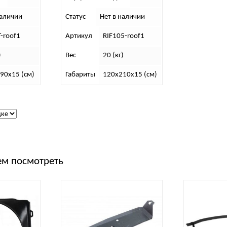
наличии
Статус
Нет в наличии
T-roof1
Артикул
RIF105-roof1
)
Вес
20 (кг)
90х15 (см)
Габариты
120х210х15 (см)
м посмотреть