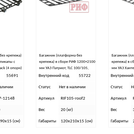
без крепежа)
Багажник (платформа без
Багажник (пл
пикапы с
крепежа) в сборе РИФ 1200×2100
крепежа) в 
ack (4 опорн)
мм УАЗ Патриот, TLC 100/105,
мм УАЗ Хантер
Fortuner 6 опор
70 (6 опор)
55691
Внутренний код
55722
Внутренний
наличии
Статус
Нет в наличии
Статус
Н
7-12148
Артикул
RIF105-roof2
Артикул
)
Вес
20 (кг)
Вес
90х15 (см)
Габариты
120х210х15 (см)
Габариты