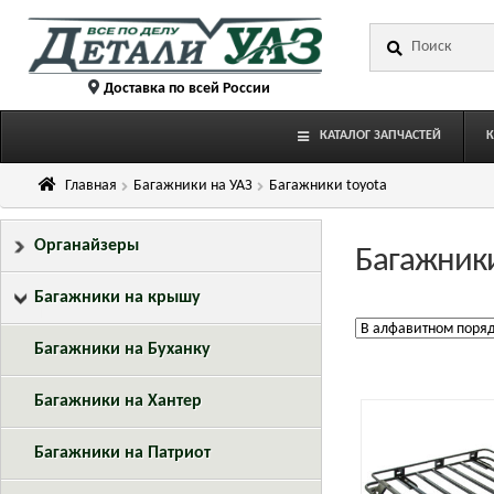
Перейти
Перейти
Искать:
к
к
навигации
содержимому
Доставка по всей России
КАТАЛОГ ЗАПЧАСТЕЙ
Главная
Багажники на УАЗ
Багажники toyota
Органайзеры
Багажники
Багажники на крышу
Багажники на Буханку
Багажники на Хантер
Багажники на Патриот