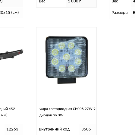
г)
Вес
1 000 г.
Вес
4
0х15 (см)
Размеры
В
дний 452
Фара светодиодная CH006 27W 9
 мм)
диодов по 3W
12263
Внутренний код
3505