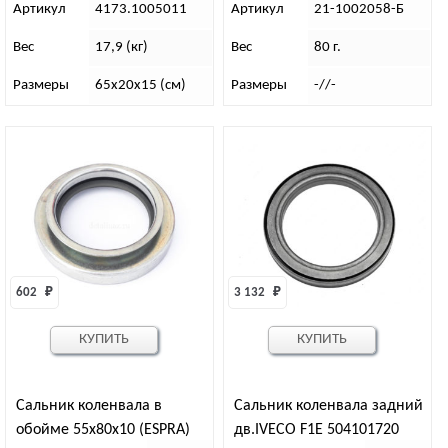
Артикул
4173.1005011
Артикул
21-1002058-Б
Вес
17,9 (кг)
Вес
80 г.
Размеры
65х20х15 (см)
Размеры
-//-
602 
₽
3 132 
₽
КУПИТЬ
КУПИТЬ
Сальник коленвала в
Сальник коленвала задний
обойме 55х80х10 (ESPRA)
дв.IVECO F1E 504101720