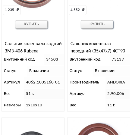
1 235 
₽
4 582 
₽
КУПИТЬ
КУПИТЬ
Сальник коленвала задний
Сальник коленвала
ЗМЗ-406 Rubena
передний (35х47х7) 4СТ90
Внутренний код
34503
Внутренний код
73139
Статус
В наличии
Статус
В наличии
Артикул
4062.1005160-01
Производитель
ANDORIA
Вес
51 г.
Артикул
2.90.006
Размеры
1х10х10
Вес
11 г.