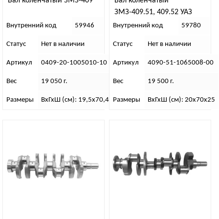
Вал коленчатый ЗМЗ-409
Вал коленчатый
ЗМЗ-409.51, 409.52 УАЗ
Профи с установочным
Внутренний код
59946
Внутренний код
59780
комплектом
Статус
Нет в наличии
Статус
Нет в наличии
Артикул
0409-20-1005010-10
Артикул
4090-51-1065008-00
Вес
19 050 г.
Вес
19 500 г.
Размеры
ВхГхШ (см): 19,5х70,4х13,5
Размеры
ВхГхШ (см): 20х70х25