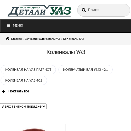
Искать:
Перейти
Перейти
к
к
навигации
содержимому
МЕНЮ
Главная
Запчасти на двигатель УАЗ
Коленвалы УАЗ
Коленвалы УАЗ
КОЛЕНВАЛ НА УАЗ ПАТРИОТ
КОЛЕНЧАТЫЙ ВАЛ УМЗ 421
КОЛЕНВАЛ НА УАЗ 402
Показать все