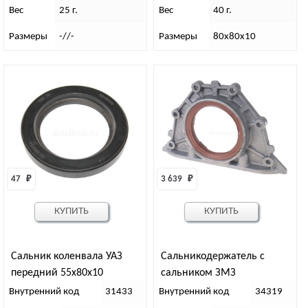
Вес
25 г.
Вес
40 г.
Размеры
-//-
Размеры
80х80х10
47 
₽
3 639 
₽
КУПИТЬ
КУПИТЬ
Сальник коленвала УАЗ
Сальникодержатель с
передний 55х80х10
сальником ЗМЗ
(черный)
Внутренний код
31433
Внутренний код
34319