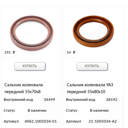
293 
₽
54 
₽
КУПИТЬ
КУПИТЬ
Сальник коленвала
Сальник коленвала УАЗ
передний 55х70х8
передний 55х80х10
(РОСТЕКО)
(силикон)
Внутренний код
34499
Внутренний код
36592
Статус
В наличии
Статус
В наличии
Артикул
4062.1005034-01
Артикул
21-1005034-А2