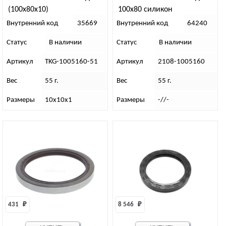
(100х80х10)
100х80 силикон
Внутренний код
35669
Внутренний код
64240
Статус
В наличии
Статус
В наличии
Артикул
TKG-1005160-51
Артикул
2108-1005160
Вес
55 г.
Вес
55 г.
Размеры
10х10х1
Размеры
-//-
431 
₽
8 546 
₽