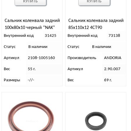
КУПИТЬ
КУПИТЬ
Сальник коленвала задний
Сальник коленвала задний
100х80х10 черный “NAK”
85х110х12 4СТ90
(Тайвань)
Внутренний код
31425
Внутренний код
73138
Статус
В наличии
Статус
В наличии
Артикул
2108-1005160
Производитель
ANDORIA
Вес
55 г.
Артикул
2.90.007
Размеры
-//-
Вес
69 г.