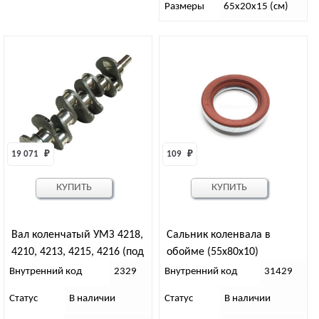
Размеры
65х20х15 (см)
19 071 
₽
109 
₽
КУПИТЬ
КУПИТЬ
Вал коленчатый УМЗ 4218,
Сальник коленвала в
4210, 4213, 4215, 4216 (под
обойме (55х80х10)
сальник)
Внутренний код
2329
Внутренний код
31429
Статус
В наличии
Статус
В наличии