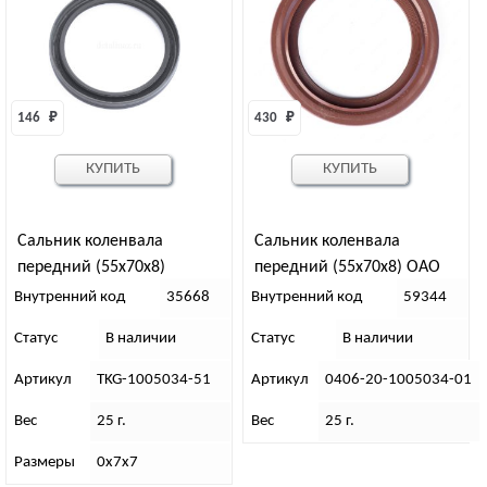
146 
₽
430 
₽
КУПИТЬ
КУПИТЬ
Сальник коленвала
Сальник коленвала
передний (55х70х8)
передний (55х70х8) ОАО
“ЗМЗ
Внутренний код
35668
Внутренний код
59344
Статус
В наличии
Статус
В наличии
Артикул
TKG-1005034-51
Артикул
0406-20-1005034-01
Вес
25 г.
Вес
25 г.
Размеры
0х7х7