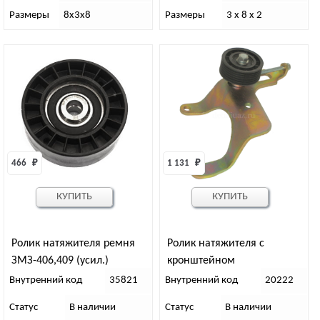
Размеры
8х3х8
Размеры
3 х 8 х 2
466 
₽
1 131 
₽
КУПИТЬ
КУПИТЬ
Ролик натяжителя ремня
Ролик натяжителя с
ЗМЗ-406,409 (усил.)
кронштейном
MetalPart
Внутренний код
35821
Внутренний код
20222
Статус
В наличии
Статус
В наличии