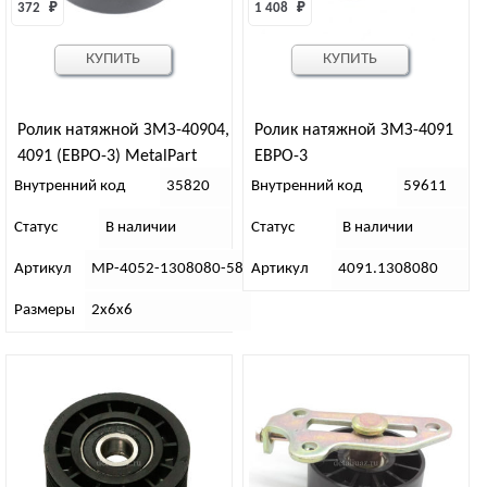
372 
₽
1 408 
₽
КУПИТЬ
КУПИТЬ
Ролик натяжной ЗМЗ-40904,
Ролик натяжной ЗМЗ-4091
4091 (ЕВРО-3) MetalPart
ЕВРО-3
Внутренний код
35820
Внутренний код
59611
Статус
В наличии
Статус
В наличии
Артикул
МР-4052-1308080-58
Артикул
4091.1308080
Размеры
2х6х6