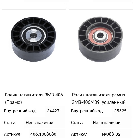
Ролик натяжителя ЗМЗ-406
Ролик натяжителя ремня
(Прамо)
ЗМЗ-406/409, усиленный
(АДС)
Внутренний код
34427
Внутренний код
35625
Статус
Нет в наличии
Статус
Нет в наличии
Артикул
406.1308080
Артикул
№088-02