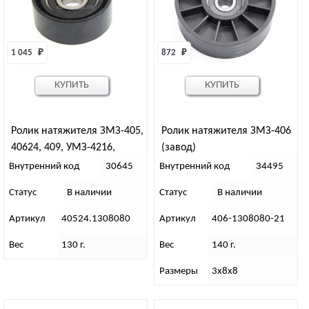
1 045 
₽
872 
₽
КУПИТЬ
КУПИТЬ
Ролик натяжителя ЗМЗ-405,
Ролик натяжителя ЗМЗ-406
40624, 409, УМЗ-4216,
(завод)
ЕВРО-3
Внутренний код
30645
Внутренний код
34495
Статус
В наличии
Статус
В наличии
Артикул
40524.1308080
Артикул
406-1308080-21
Вес
130 г.
Вес
140 г.
Размеры
3х8х8