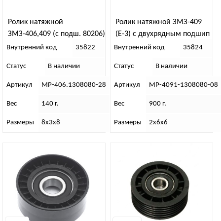
Ролик натяжной
Ролик натяжной ЗМЗ-409
ЗМЗ-406,409 (с подш. 80206)
(Е-3) с двухрядным подшип
MetalPart
MetalPart
Внутренний код
35822
Внутренний код
35824
Статус
В наличии
Статус
В наличии
Артикул
МР-406.1308080-28
Артикул
МР-4091-1308080-08
Вес
140 г.
Вес
900 г.
Размеры
8х3х8
Размеры
2х6х6