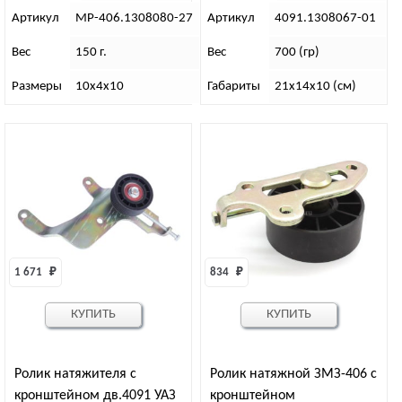
Артикул
МР-406.1308080-27
Артикул
4091.1308067-01
Вес
150 г.
Вес
700 (гр)
Размеры
10х4х10
Габариты
21х14х10 (см)
1 671 
₽
834 
₽
КУПИТЬ
КУПИТЬ
Ролик натяжителя с
Ролик натяжной ЗМЗ-406 с
кронштейном дв.4091 УАЗ
кронштейном