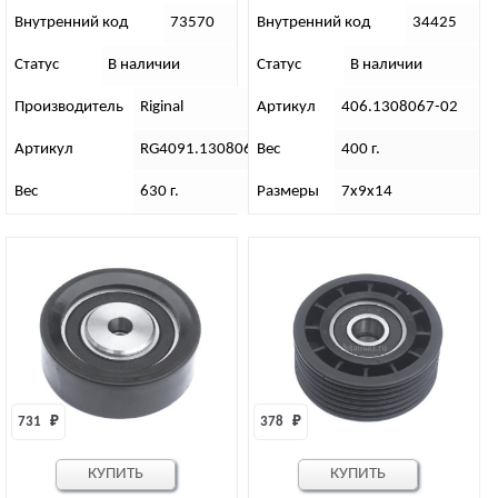
“Riginal”
Внутренний код
73570
Внутренний код
34425
Статус
В наличии
Статус
В наличии
Производитель
Riginal
Артикул
406.1308067-02
Артикул
RG4091.1308067-01
Вес
400 г.
Вес
630 г.
Размеры
7х9х14
731 
₽
378 
₽
КУПИТЬ
КУПИТЬ