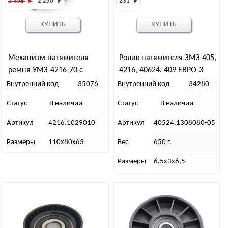
2 408 
₽
2 250 
₽
231 
₽
КУПИТЬ
КУПИТЬ
Механизм натяжителя
Ролик натяжителя ЗМЗ 405,
ремня УМЗ-4216-70 с
4216, 40624, 409 ЕВРО-3
поликл. приводом, EvoTech
Внутренний код
35076
Внутренний код
34280
2.7
Статус
В наличии
Статус
В наличии
Артикул
4216.1029010
Артикул
40524.1308080-05
Размеры
110х80х63
Вес
650 г.
Размеры
6,5х3х6,5