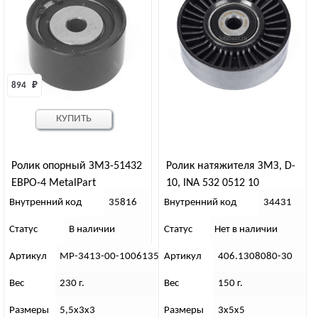
894 
₽
КУПИТЬ
Ролик опорный ЗМЗ-51432
Ролик натяжителя ЗМЗ, D-
ЕВРО-4 MetalPart
10, INA 532 0512 10
Внутренний код
35816
Внутренний код
34431
Статус
В наличии
Статус
Нет в наличии
Артикул
МР-3413-00-1006135
Артикул
406.1308080-30
Вес
230 г.
Вес
150 г.
Размеры
5,5х3х3
Размеры
3х5х5