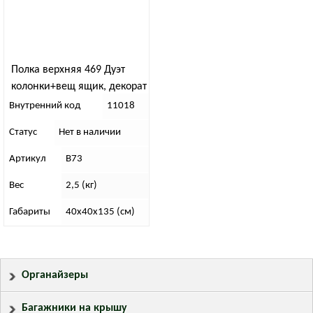
Полка верхняя 469 Дуэт
колонки+вещ ящик, декорат
наклад (стеклоп)
Внутренний код
11018
Статус
Нет в наличии
Артикул
В73
Вес
2,5 (кг)
Габариты
40х40х135 (см)
Органайзеры
Багажники на крышу