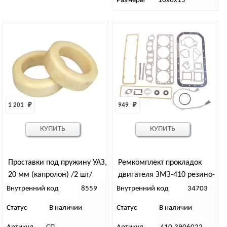
Размеры
10х6х15
1 201 
₽
949 
₽
КУПИТЬ
КУПИТЬ
Проставки под пружину УАЗ,
Ремкомплект прокладок
20 мм (капролон) /2 шт/
двигателя ЗМЗ-410 резино-
пробка (Саморим)
Внутренний код
8559
Внутренний код
34703
Статус
В наличии
Статус
В наличии