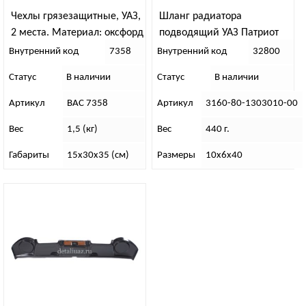
Чехлы грязезащитные, УАЗ,
Шланг радиатора
2 места. Материал: оксфорд
подводящий УАЗ Патриот
(без кондиционера)
Внутренний код
7358
Внутренний код
32800
Статус
В наличии
Статус
В наличии
Артикул
ВАС 7358
Артикул
3160-80-1303010-00
Вес
1,5 (кг)
Вес
440 г.
Габариты
15х30х35 (см)
Размеры
10х6х40