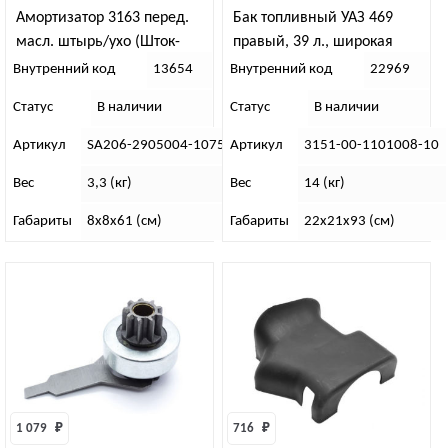
Амортизатор 3163 перед.
Бак топливный УАЗ 469
масл. штырь/ухо (Шток-
правый, 39 л., широкая
Авто) (со втулками)
горловина (Бакор)
Внутренний код
13654
Внутренний код
22969
усиленный +50мм
Статус
В наличии
Статус
В наличии
Артикул
SA206-2905004-10750
Артикул
3151-00-1101008-10
Вес
3,3 (кг)
Вес
14 (кг)
Габариты
8х8х61 (см)
Габариты
22х21х93 (см)
1 079 
₽
716 
₽