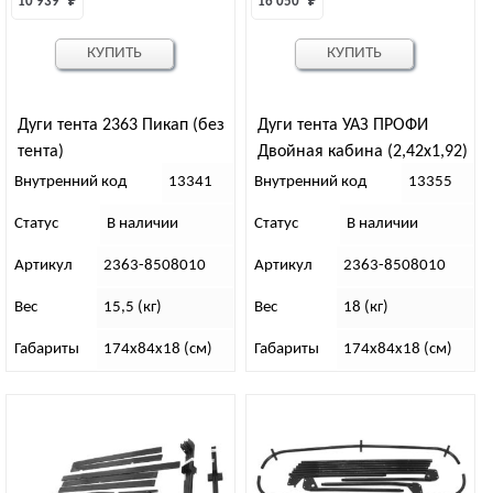
10 939 
₽
16 050 
₽
КУПИТЬ
КУПИТЬ
Дуги тента 2363 Пикап (без
Дуги тента УАЗ ПРОФИ
тента)
Двойная кабина (2,42х1,92)
(без тента)
Внутренний код
13341
Внутренний код
13355
Статус
В наличии
Статус
В наличии
Артикул
2363-8508010
Артикул
2363-8508010
Вес
15,5 (кг)
Вес
18 (кг)
Габариты
174х84х18 (см)
Габариты
174х84х18 (см)