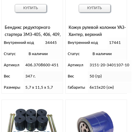
КУПИТЬ
КУПИТЬ
Бендикс редукторного
Кожух рулевой колонки УАЗ-
стартера ЗМЗ-405, 406, 409,
Хантер, верхний
514 (КиТ)
Внутренний код
34445
Внутренний код
17441
Статус
В наличии
Статус
В наличии
Артикул
406.3708600-451
Артикул
3151-20-3401107-10
Вес
347 г.
Вес
50 (гр)
Размеры
5,7 х 11,5 х 5,7
Габариты
6х15х20 (см)