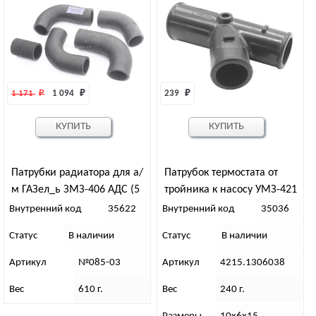
1 171 
₽
1 094 
₽
239 
₽
КУПИТЬ
КУПИТЬ
Патрубки радиатора для а/
Патрубок термостата от
м ГАЗел_ь ЗМЗ-406 АДС (5
тройника к насосу УМЗ-421
шт)
Внутренний код
35622
Внутренний код
35036
Статус
В наличии
Статус
В наличии
Артикул
№085-03
Артикул
4215.1306038
Вес
610 г.
Вес
240 г.