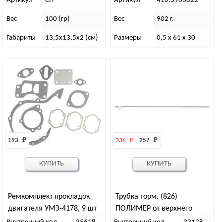
Артикул
СП
Артикул
410.3906022
Вес
100 (гр)
Вес
902 г.
Габариты
13,5х13,5х2 (см)
Размеры
0,5 х 61 х 30
193 
₽
336 
₽
257 
₽
КУПИТЬ
КУПИТЬ
Ремкомплект прокладок
Трубка торм. (826)
двигателя УМЗ-4178, 9 шт
ПОЛИМЕР от верхнего
(АДС)
шланга АБС d-5