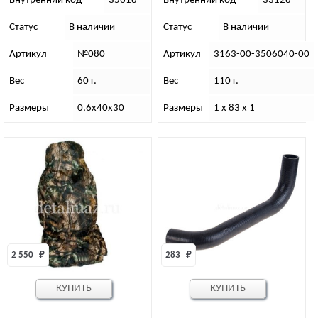
Внутренний код
35618
Внутренний код
33128
Статус
В наличии
Статус
В наличии
Артикул
№080
Артикул
3163-00-3506040-00
Вес
60 г.
Вес
110 г.
Размеры
0,6х40х30
Размеры
1 х 83 х 1
2 550 
₽
283 
₽
КУПИТЬ
КУПИТЬ