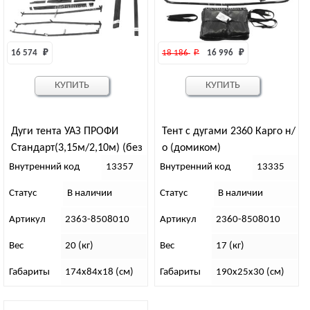
16 574 
₽
18 186 
₽
16 996 
₽
КУПИТЬ
КУПИТЬ
Дуги тента УАЗ ПРОФИ
Тент с дугами 2360 Карго н/
Стандарт(3,15м/2,10м) (без
о (домиком)
тента)
Внутренний код
13357
Внутренний код
13335
Статус
В наличии
Статус
В наличии
Артикул
2363-8508010
Артикул
2360-8508010
Вес
20 (кг)
Вес
17 (кг)
Габариты
174х84х18 (см)
Габариты
190х25х30 (см)