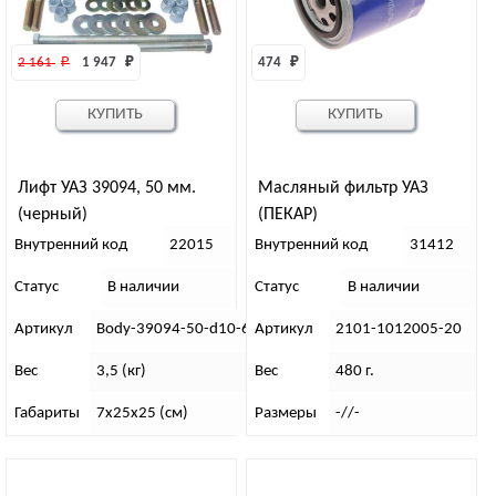
2 161 
₽
1 947 
₽
474 
₽
КУПИТЬ
КУПИТЬ
Лифт УАЗ 39094, 50 мм.
Масляный фильтр УАЗ
(черный)
(ПЕКАР)
Внутренний код
22015
Внутренний код
31412
Статус
В наличии
Статус
В наличии
Артикул
Body-39094-50-d10-6ч
Артикул
2101-1012005-20
Вес
3,5 (кг)
Вес
480 г.
Габариты
7х25х25 (см)
Размеры
-//-