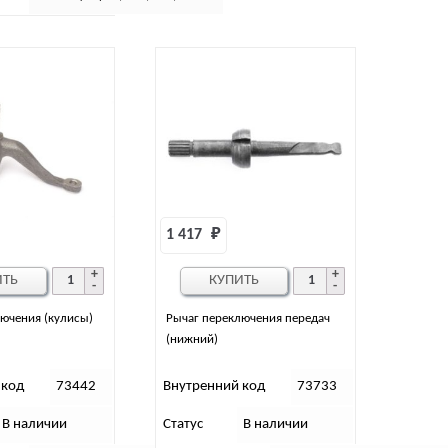
1 417 
₽
ИТЬ
КУПИТЬ
ючения (кулисы)
Рычаг переключения передач
(нижний)
 код
73442
Внутренний код
73733
В наличии
Статус
В наличии