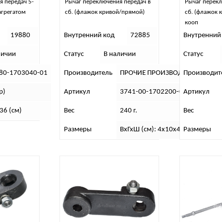
я передач 5-
Рычаг переключения передач в
Рычаг перекл
 агрегатом
сб. (флажок кривой/прямой)
сб. (флажок 
кооп
19880
Внутренний код
72885
Внутренний
личии
Статус
В наличии
Статус
80-1703040-01
Производитель
ПРОЧИЕ ПРОИЗВОДИТЕЛИ 3
Производит
р)
Артикул
3741-00-1702200-00
Артикул
36 (см)
Вес
240 г.
Вес
Размеры
ВхГхШ (см): 4х10х4
Размеры