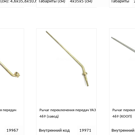
(см): 4,6х35,6х10,6
Габариты (см)
4х35х5 (см)
Габариты
я передач
Рычаг переключения передач УАЗ
Рычаг перекл
469 (завод)
469 (КООП)
19967
Внутренний код
19971
Внутренний