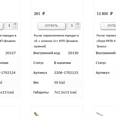
281 
₽
13 800 
₽
КУПИТЬ
КУП
я передач в
Рычаг переключения передач в
Рычаг перекл
КПП (флажок
сб. с клином 5ст. КПП (флажок
сборе PRTR 4
прямой)
Трэкол
20127
Внутренний код
20130
Внутренний
личии
Статус
В наличии
Статус
-1702124
Артикул
2206-1702123
Артикул
р)
Вес
50 (гр)
5х13 (см)
Габариты
7х1,5х13 (см)