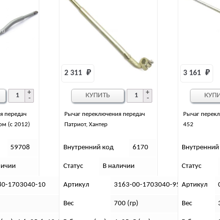
2 311 
₽
3 161 
₽
КУПИТЬ
КУП
я передач
Рычаг переключения передач
Рычаг перекл
ом (с 2012)
Патриот, Хантер
452
59708
Внутренний код
6170
Внутренний
личии
Статус
В наличии
Статус
80-1703040-10
Артикул
3163-00-1703040-95
Артикул
Вес
700 (гр)
Вес