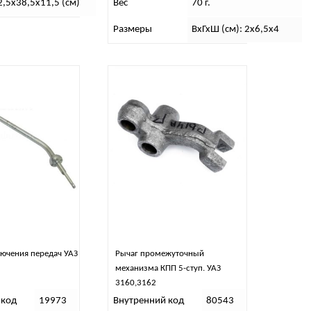
2,5х38,5х11,5 (см)
Вес
70 г.
Размеры
ВхГхШ (см): 2х6,5х4
ючения передач УАЗ
Рычаг промежуточный
механизма КПП 5-ступ. УАЗ
3160,3162
 код
19973
Внутренний код
80543