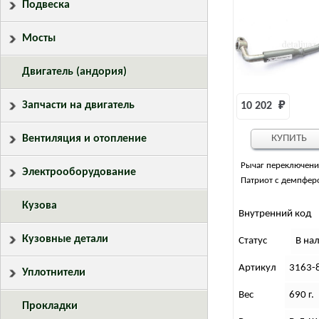
Подвеска
Мосты
Двигатель (андория)
Запчасти на двигатель
10 202 
₽
Вентиляция и отопление
КУПИТЬ
Рычаг переключени
Электрооборудование
Патриот с демпфер
Кузова
Внутренний код
Кузовные детали
Статус
В на
Артикул
3163-
Уплотнители
Вес
690 г.
Прокладки