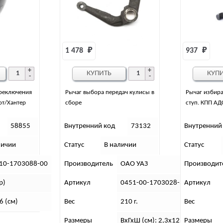
1 478 
₽
937 
₽
КУПИТЬ
КУП
ереключения
Рычаг выбора передач кулисы в
Рычаг избира
от/Хантер
сборе
ступ. КПП АД
58855
Внутренний код
73132
Внутренний
личии
Статус
В наличии
Статус
10-1703088-00
Производитель
ОАО УАЗ
Производит
р)
Артикул
0451-00-1703028-30
Артикул
6 (см)
Вес
210 г.
Вес
Размеры
ВхГхШ (см): 2,3х12,5х8
Размеры