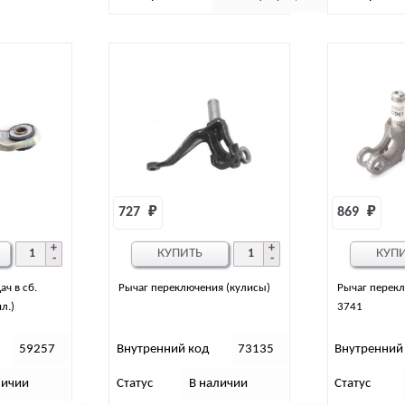
727 
₽
869 
₽
КУПИТЬ
КУП
ач в сб.
Рычаг переключения (кулисы)
Рычаг перекл
л.)
3741
59257
Внутренний код
73135
Внутренний
личии
Статус
В наличии
Статус