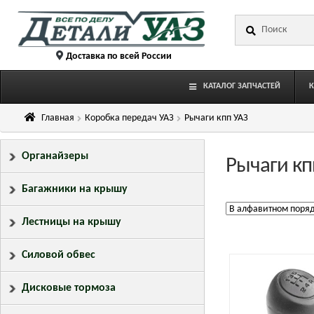
Перейти
Перейти
Искать:
к
к
навигации
содержимому
Доставка по всей России
КАТАЛОГ ЗАПЧАСТЕЙ
Главная
Коробка передач УАЗ
Рычаги кпп УАЗ
Органайзеры
Рычаги кп
Багажники на крышу
Лестницы на крышу
Силовой обвес
Дисковые тормоза