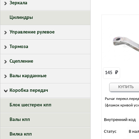
Зеркала
Цилиндры
Управление рулевое
Тормоза
Сцепление
145 
₽
Валы карданные
КУПИТЬ
Коробка передач
Рычаг перекл.перед
Блок шестерен кпп
(флажок кривой уси
Валы кпп
Внутренний код
Статус
В на
Вилка кпп