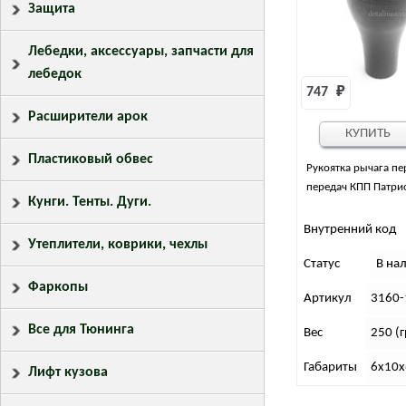
Защита
Лебедки, аксессуары, запчасти для
лебедок
747 
₽
Расширители арок
КУПИТЬ
Пластиковый обвес
Рукоятка рычага п
передач КПП Патри
Кунги. Тенты. Дуги.
Внутренний код
Утеплители, коврики, чехлы
Статус
В на
Фаркопы
Артикул
3160-
Все для Тюнинга
Вес
250 (г
Габариты
6х10х
Лифт кузова