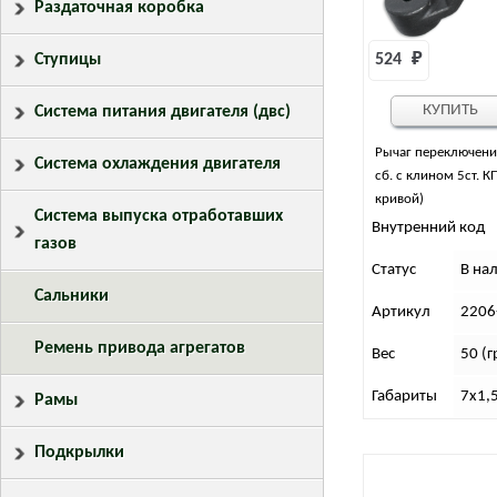
Раздаточная коробка
524 
₽
Ступицы
КУПИТЬ
Система питания двигателя (двс)
Рычаг переключени
Система охлаждения двигателя
сб. с клином 5ст. 
кривой)
Система выпуска отработавших
Внутренний код
газов
Статус
В на
Сальники
Артикул
2206
Ремень привода агрегатов
Вес
50 (г
Габариты
7х1,
Рамы
Подкрылки