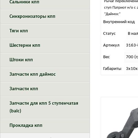
Рычаг переключени
Сальники кпп
ступ Патриот н/о с
“Даймос”
Синхронизаторы кпп
Внутренний код
Тяги кпп
Статус
В на
Шестерни кпп
Артикул
3163-
Вес
700 (г
Штоки кпп
Габариты
3х10х
Запчасти кпп даймос
Запчасти кпп
Запчасти для кпп 5 ступенчатая
(baic)
Прокладка кпп