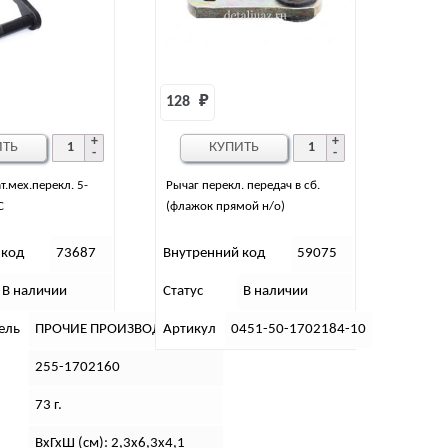
128 
₽
ИТЬ
КУПИТЬ
т.мех.перекл. 5-
Рычаг перекл. передач в сб.
С
(флажок прямой н/о)
 код
73687
Внутренний код
59075
В наличии
Статус
В наличии
ель
ПРОЧИЕ ПРОИЗВОДИТЕЛИ 2
Артикул
0451-50-1702184-10
255-1702160
73 г.
ВхГхШ (см): 2,3х6,3х4,1