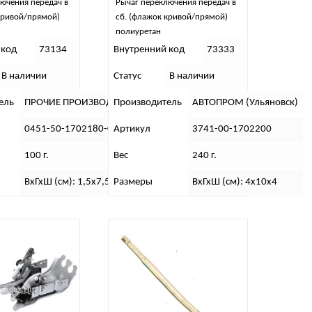
ючения передач в
Рычаг переключения передач в
кривой/прямой)
сб. (флажок кривой/прямой)
полиуретан
 код
73134
Внутренний код
73333
В наличии
Статус
В наличии
ель
ПРОЧИЕ ПРОИЗВОДИТЕЛИ 3
Производитель
АВТОПРОМ (Ульяновск)
0451-50-1702180-00
Артикул
3741-00-1702200
100 г.
Вес
240 г.
ВхГхШ (см): 1,5х7,5х2,5
Размеры
ВхГхШ (см): 4х10х4