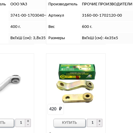
ель
ООО УАЗ
Производитель
ПРОЧИЕ ПРОИЗВОДИТЕЛИ
3741-00-1703040-00
Артикул
3160-00-1702120-00
400 г.
Вес
600 г.
ВхГхШ (см): 3,8х35х4,5
Размеры
ВхГхШ (см): 4х35х5
420 
₽
ИТЬ
КУПИТЬ