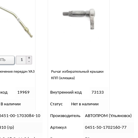
ИТЬ
ючения передач УАЗ
Рычаг избирательный крышки
КПП (клюшка)
 код
19969
Внутренний код
73133
В наличии
Статус
Нет в наличии
0451-00-1703084-10
Производитель
АВТОПРОМ (Ульяновск)
310 (гр)
Артикул
0451-50-1702160-77