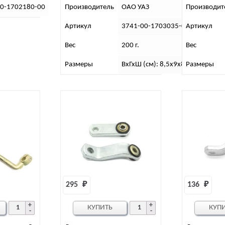
00-1702180-00
Производитель
ОАО УАЗ
Производит
Артикул
3741-00-1703035-00(95)
Артикул
Вес
200 г.
Вес
Размеры
ВхГхШ (см): 8,5х9х8,8
Размеры
295 
₽
136 
₽
КУПИТЬ
КУП