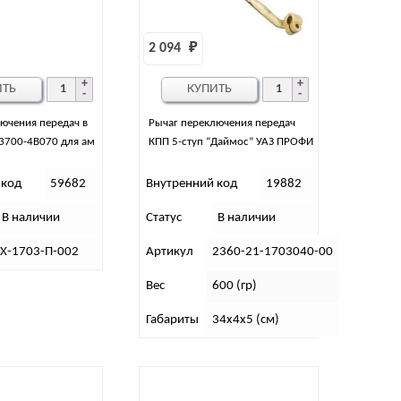
2 094 
₽
ИТЬ
КУПИТЬ
ючения передач в
Рычаг переключения передач
3700-4B070 для ам
КПП 5-ступ “Даймос” УАЗ ПРОФИ
 код
59682
Внутренний код
19882
В наличии
Статус
В наличии
Х-1703-П-002
Артикул
2360-21-1703040-00
Вес
600 (гр)
Габариты
34х4х5 (см)