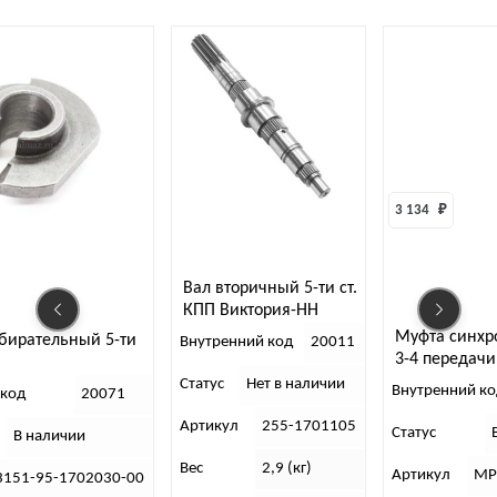
3 134 
₽
Вал вторичный 5-ти ст.
КПП Виктория-НН
Муфта синхро
збирательный 5-ти
Внутренний код
20011
3-4 передачи 
(MetalPart)
Статус
Нет в наличии
Внутренний ко
 код
20071
Артикул
255-1701105
Статус
В наличии
Вес
2,9 (кг)
Артикул
МР
3151-95-1702030-00