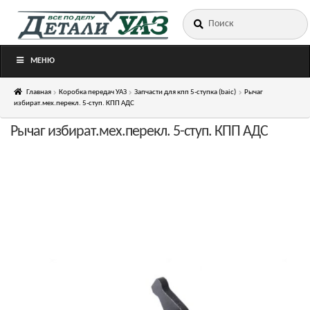
Искать:
Перейти
Перейти
к
к
навигации
содержимому
МЕНЮ
Главная
Коробка передач УАЗ
Запчасти для кпп 5-ступка (baic)
Рычаг
избират.мех.перекл. 5-ступ. КПП АДС
Рычаг избират.мех.перекл. 5-ступ. КПП АДС