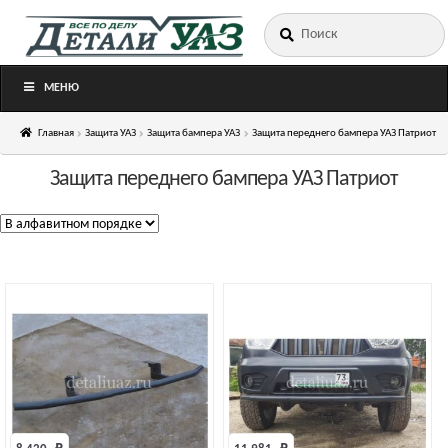
Искать:
Перейти
Перейти
к
к
навигации
содержимому
МЕНЮ
Главная
Защита УАЗ
Защита бампера УАЗ
Защита переднего бампера УАЗ Патриот
Защита переднего бампера УАЗ Патриот