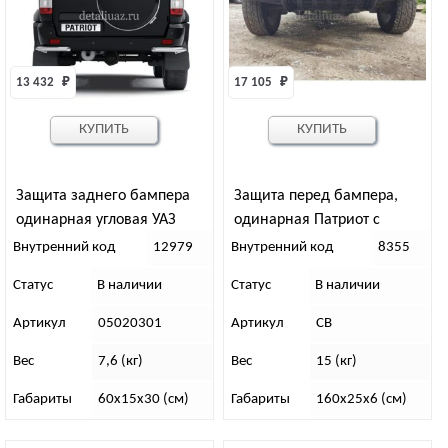
13 432 
₽
17 105 
₽
КУПИТЬ
КУПИТЬ
Защита заднего бампера
Защита перед бампера,
одинарная угловая УАЗ
одинарная Патриот с
Патриот, d-63 мм
защитой рул тяг (дорест)
Внутренний код
12979
Внутренний код
8355
Статус
В наличии
Статус
В наличии
Артикул
05020301
Артикул
СВ
Вес
7,6 (кг)
Вес
15 (кг)
Габариты
60х15х30 (см)
Габариты
160х25х6 (см)