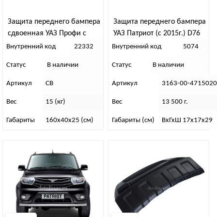
Защита переднего бампера
Защита переднего бампера
сдвоенная УАЗ Профи с
УАЗ Патриот (с 2015г.) D76
защитой рулевых тяг
нерж
Внутренний код
22332
Внутренний код
5074
Статус
В наличии
Статус
В наличии
Артикул
СВ
Артикул
3163-00-4715020
Вес
15 (кг)
Вес
13 500 г.
Габариты
160х40х25 (см)
Габариты (см)
ВхГхШ 17х17х29