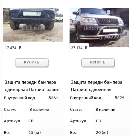
17 474 
₽
27 174 
₽
КУПИТЬ
КУПИТЬ
Защита передн бампера
Защита передн бампера
одинарная Патриот защит
Патриот сдвоенная
рулевых тяг (рест)
кенгурин с защ рулевых тяг
Внутренний код
8361
Внутренний код
8375
(рестайлинг)
Статус
В наличии
Статус
В наличии
Артикул
СВ
Артикул
СВ
Вес
15 (кг)
Вес
20 (кг)