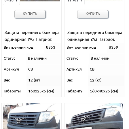
8 420 
₽
11 981 
₽
КУПИТЬ
КУПИТЬ
Защита переднего бампера
Защита переднего бампера
одинарная УАЗ Патриот.
одинарная УАЗ Патриот.
Дорестайлинг
Рестайлинг
Внутренний код
8353
Внутренний код
8359
Статус
В наличии
Статус
В наличии
Артикул
СВ
Артикул
СВ
Вес
12 (кг)
Вес
12 (кг)
Габариты
160х25х5 (см)
Габариты
160х40х25 (см)