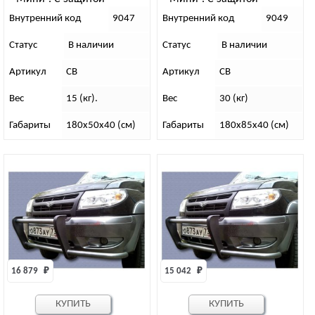
двигателя и бампера
двигателя и бампера
Внутренний код
9047
Внутренний код
9049
(дорестайлинг)
(рестайлинг)
Статус
В наличии
Статус
В наличии
Артикул
СВ
Артикул
СВ
Вес
15 (кг).
Вес
30 (кг)
Габариты
180х50х40 (см)
Габариты
180х85х40 (см)
16 879 
₽
15 042 
₽
КУПИТЬ
КУПИТЬ