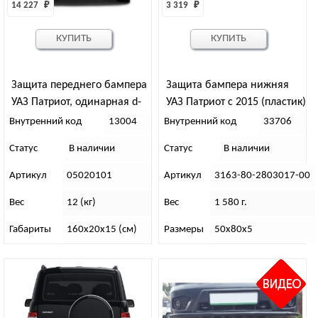
14 227 
₽
3 319 
₽
КУПИТЬ
КУПИТЬ
Защита переднего бампера
Защита бампера нижняя
УАЗ Патриот, одинарная d-
УАЗ Патриот с 2015 (пластик)
63мм. (рест) НЕРЖ ХРОМ
Внутренний код
13004
Внутренний код
33706
Статус
В наличии
Статус
В наличии
Артикул
05020101
Артикул
3163-80-2803017-00
Вес
12 (кг)
Вес
1 580 г.
Габариты
160х20х15 (см)
Размеры
50х80х5