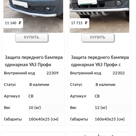
11 140 
₽
17 715 
₽
КУПИТЬ
КУПИТЬ
Защита переднего бампера
Защита переднего бампера
одинарная УАЗ Профи
одинарная УАЗ Профи с
защитой рулевых тяг
Внутренний код
22309
Внутренний код
22302
Статус
В наличии
Статус
В наличии
Артикул
СВ
Артикул
СВ
Вес
10 (кг)
Вес
12 (кг)
Габариты
160х40х25 (см)
Габариты
160х40х25 (см)