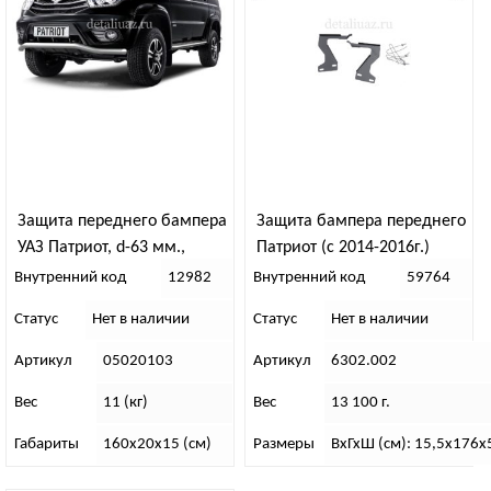
Защита переднего бампера
Защита бампера переднего
УАЗ Патриот, d-63 мм.,
Патриот (с 2014-2016г.)
“Волна”. НЕРЖ ХРОМ
D76+D57 (двойная)
Внутренний код
12982
Внутренний код
59764
Статус
Нет в наличии
Статус
Нет в наличии
Артикул
05020103
Артикул
6302.002
Вес
11 (кг)
Вес
13 100 г.
Габариты
160х20х15 (см)
Размеры
ВхГхШ (см): 15,5х176х