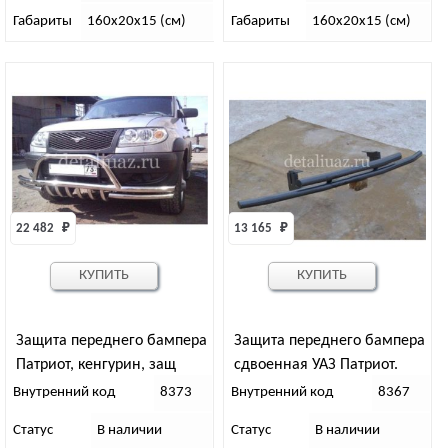
Габариты
160х20х15 (см)
Габариты
160х20х15 (см)
22 482 
₽
13 165 
₽
КУПИТЬ
КУПИТЬ
Защита переднего бампера
Защита переднего бампера
Патриот, кенгурин, защ
сдвоенная УАЗ Патриот.
рулевых тяг (дорест)
Дорестайлинг
Внутренний код
8373
Внутренний код
8367
Статус
В наличии
Статус
В наличии