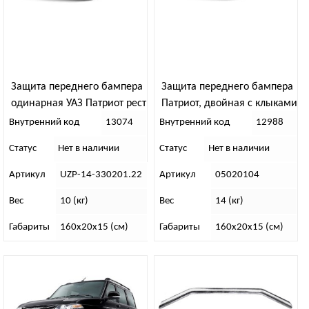
Защита переднего бампера
Защита переднего бампера
одинарная УАЗ Патриот рест
Патриот, двойная с клыками
(ППК)
(рест) НЕРЖ ХРОМ
Внутренний код
13074
Внутренний код
12988
Статус
Нет в наличии
Статус
Нет в наличии
Артикул
UZP-14-330201.22
Артикул
05020104
Вес
10 (кг)
Вес
14 (кг)
Габариты
160х20х15 (см)
Габариты
160х20х15 (см)