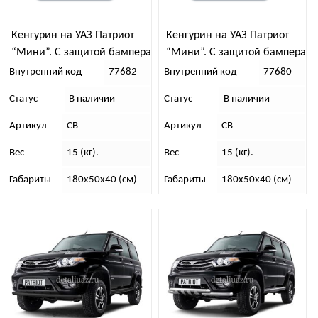
Кенгурин на УАЗ Патриот
Кенгурин на УАЗ Патриот
“Мини”. С защитой бампера
“Мини”. С защитой бампера
(дорестайлинг)
Внутренний код
77682
Внутренний код
77680
Статус
В наличии
Статус
В наличии
Артикул
СВ
Артикул
СВ
Вес
15 (кг).
Вес
15 (кг).
Габариты
180х50х40 (см)
Габариты
180х50х40 (см)