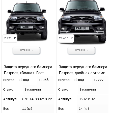
7 371 
₽
24 615 
₽
КУПИТЬ
КУПИТЬ
Защита переднего бампера
Защита переднего бампера
Патриот, «Волна». Рест
Патриот, двойная с углами
(ППК)
(рест) НЕРЖ ХРОМ
Внутренний код
13068
Внутренний код
12997
Статус
В наличии
Статус
В наличии
Артикул
UZP-14-330213.22
Артикул
05020102
Вес
11 (кг)
Вес
14 (кг)