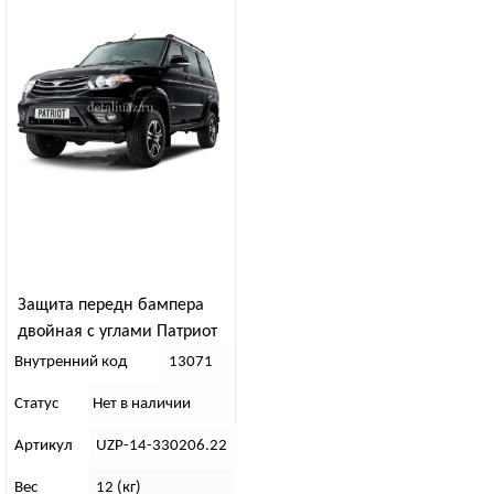
Защита передн бампера
двойная с углами Патриот
рест (ППК)
Внутренний код
13071
Статус
Нет в наличии
Артикул
UZP-14-330206.22
Вес
12 (кг)