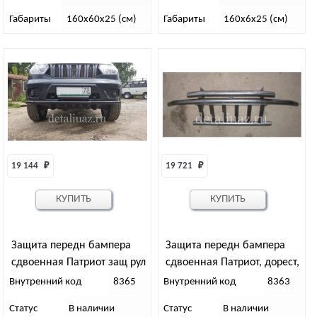
Габариты
160х60х25 (см)
Габариты
160х6х25 (см)
19 144 
₽
19 721 
₽
КУПИТЬ
КУПИТЬ
Защита передн бампера
Защита передн бампера
сдвоенная Патриот защ рул
сдвоенная Патриот, дорест,
тяг (рестайлинг)
защит рул тяг
Внутренний код
8365
Внутренний код
8363
Статус
В наличии
Статус
В наличии