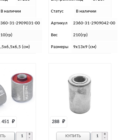
В наличии
Статус
В наличии
2360-31-2909031-00
Артикул
2360-31-2909042-00
10(гр)
Вес
210(гр)
,5х6,5х6,5 (см)
Размеры
9х13х9 (см)
 451 
₽
288 
₽
ИТЬ
КУПИТЬ