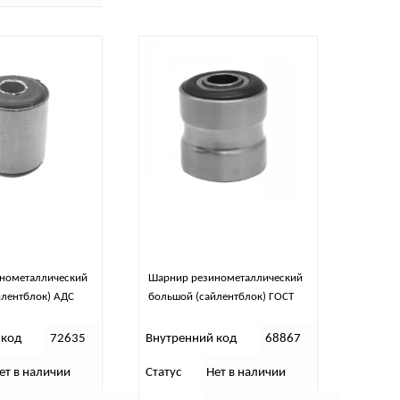
нометаллический
Шарнир резинометаллический
йлентблок) АДС
большой (сайлентблок) ГОСТ
 код
72635
Внутренний код
68867
ет в наличии
Статус
Нет в наличии