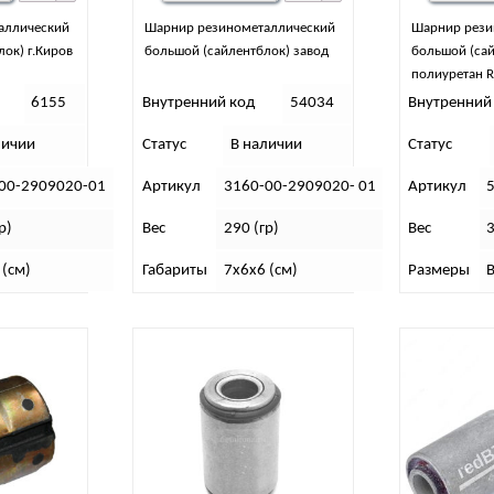
аллический
Шарнир резинометаллический
Шарнир рези
ок) г.Киров
большой (сайлентблок) завод
большой (са
полиуретан R
2909020)(2ш
6155
Внутренний код
54034
Внутренний
личии
Статус
В наличии
Статус
00-2909020-01
Артикул
3160-00-2909020- 01
Артикул
р)
Вес
290 (гр)
Вес
3
 (см)
Габариты
7х6х6 (см)
Размеры
В