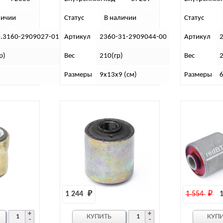
личии
Статус
В наличии
Статус
.3160-2909027-01
Артикул
2360-31-2909044-00
Артикул
р)
Вес
210(гр)
Вес
2
Размеры
9х13х9 (см)
Размеры
6
1 244 
₽
1 554 
₽
1
КУПИТЬ
КУП