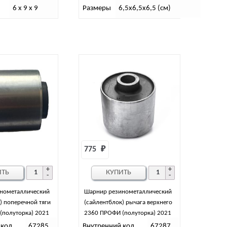
6 х 9 х 9
Размеры
6,5х6,5х6,5 (см)
775 
₽
ИТЬ
КУПИТЬ
нометаллический
Шарнир резинометаллический
) поперечной тяги
(сайлентблок) рычага верхнего
(полуторка) 2021
2360 ПРОФИ (полуторка) 2021
 код
67285
Внутренний код
67287