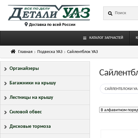
Перейти
Перейти
Искать:
к
к
навигации
содержимому
Доставка по всей России
КАТАЛОГ ЗАПЧАСТЕЙ
Главная
Подвеска УАЗ
Сайлентблок УАЗ
Органайзеры
Сайлентб
Багажники на крышу
САЙЛЕНТБЛОКИ УА
Лестницы на крышу
Силовой обвес
Дисковые тормоза