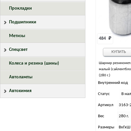
Прокладки
Подшипники
Метизы
484 
₽
Спецсвет
КУПИТЬ
Колеса и резина (шины)
Шарнир резиномет
малый (сайлентбло
(280 г.)
Автолампы
Внутренний код
Автохимия
Статус
В на
Артикул
3163-
Вес
280 г.
Размеры
ВхГхШ 