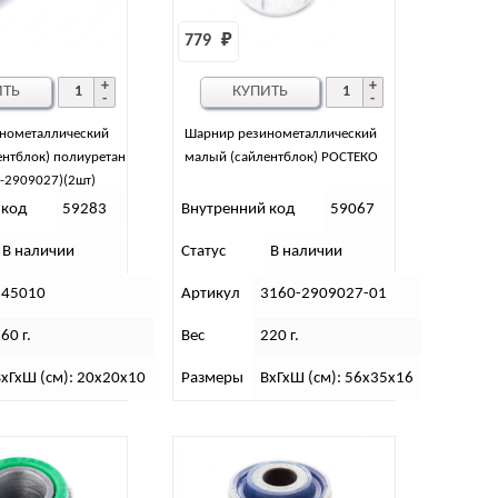
779 
₽
ИТЬ
КУПИТЬ
нометаллический
Шарнир резинометаллический
нтблок) полиуретан
малый (сайлентблок) РОСТЕКО
-2909027)(2шт)
 код
59283
Внутренний код
59067
В наличии
Статус
В наличии
545010
Артикул
3160-2909027-01
60 г.
Вес
220 г.
хГхШ (см): 20х20х10
Размеры
ВхГхШ (см): 56х35х16