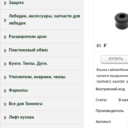
Защита
Лебедки, аксессуары, запчасти для
лебедок
Расширители арок
81 
₽
Пластиковый обвес
КУПИТЬ
Кунги. Тенты. Дуги.
Втулка сайлентбл
(штанги продольно
Утеплители, коврики, чехлы
ПАТРИОТ, ХАНТЕР, 
резиновая
Внутренний код
Фаркопы
Статус
В на
Все для Тюнинга
Производитель
Лифт кузова
Артикул