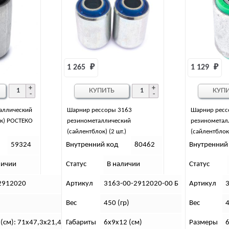
1 265 
₽
1 129 
₽
КУПИТЬ
КУП
аллический
Шарнир рессоры 3163
Шарнир ресс
к) РОСТЕКО
резинометаллический
резинометал
(сайлентблок) (2 шт.)
(сайлентблок
(полиуретан) Балаково
г.Новосибирс
59324
Внутренний код
80462
Внутренний
личии
Статус
В наличии
Статус
2912020
Артикул
3163-00-2912020-00 Б
Артикул
Вес
450 (гр)
Вес
4
(см): 71х47,3х21,4
Габариты
6х9х12 (см)
Размеры
6