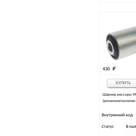
430 
₽
КУПИТЬ
Шарнир рессоры У
(резинометалличес
Внутренний код
Статус
В на