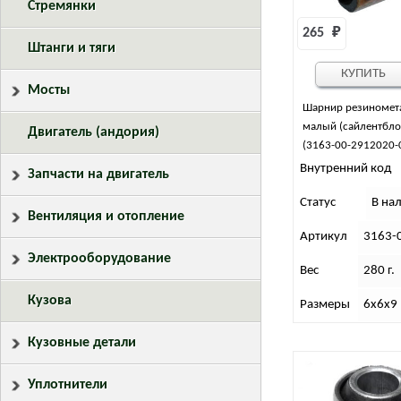
Стремянки
265 
₽
Штанги и тяги
КУПИТЬ
Мосты
Шарнир резиномет
малый (сайлентблок
Двигатель (андория)
(3163-00-2912020-
Внутренний код
Запчасти на двигатель
Статус
В на
Вентиляция и отопление
Артикул
3163-
Электрооборудование
Вес
280 г.
Кузова
Размеры
6х6х9
Кузовные детали
Уплотнители