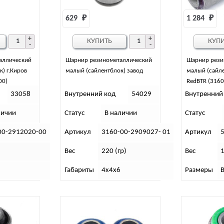
629 
₽
1 284 
₽
КУПИТЬ
КУП
аллический
Шарнир резинометаллический
Шарнир рези
) г.Киров
малый (сайлентблок) завод
малый (сайле
00)
RedBTR (3160
33058
Внутренний код
54029
Внутренний
личии
Статус
В наличии
Статус
00-2912020-00
Артикул
3160-00-2909027- 01
Артикул
Вес
220 (гр)
Вес
1
Габариты
4х4х6
Размеры
В