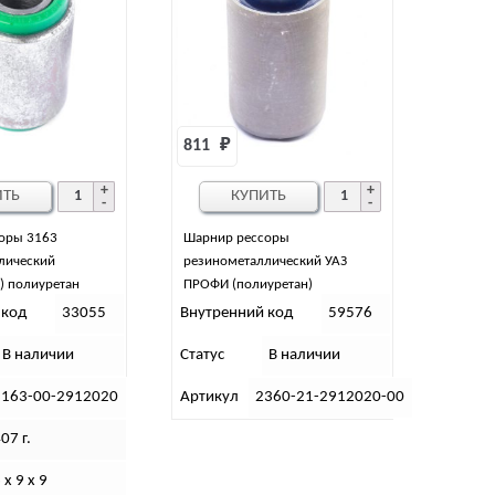
811 
₽
ИТЬ
КУПИТЬ
оры 3163
Шарнир рессоры
лический
резинометаллический УАЗ
) полиуретан
ПРОФИ (полиуретан)
к
 код
33055
Внутренний код
59576
В наличии
Статус
В наличии
3163-00-2912020
Артикул
2360-21-2912020-00
07 г.
 х 9 х 9