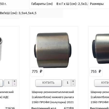
50 г.
Габариты (см)
В х Г х Ш (см): 2,5х3,5х3,5
Размеры
ВхГхШ (см): 3,5х4,5х4,5
775 
₽
755 
₽
КУПИТЬ
КУП
алический
Шарнир резинометаллический
Шарнир рези
к) АДС
(сайлентблок) нижнего рычага
(сайлентблок
2360 ПРОФИ (полуторка) 2021
2360 ПРОФИ 
72636
Внутренний код
67289
Внутренний