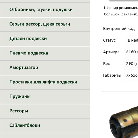
Шарнир резиномет
Отбойники, втулки, подушки
большой (сайлентбл
Серьги рессор, щека серьги
Внутренний код
Детали подвески
Статус
В на
Артикул
3160-
Пневмо подвеска
Вес
290 (г
Амортизатор
Габариты
7х6х6
Проставки для лифта подвески
Пружины
Рессоры
Сайлентблоки