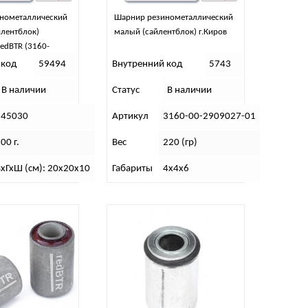
нометаллический
Шарнир резинометаллический
йлентблок)
малый (сайлентблок) г.Киров
edBTR (3160-
т)
 код
59494
Внутренний код
5743
В наличии
Статус
В наличии
545030
Артикул
3160-00-2909027-01
00 г.
Вес
220 (гр)
хГхШ (см): 20х20х10
Габариты
4х4х6