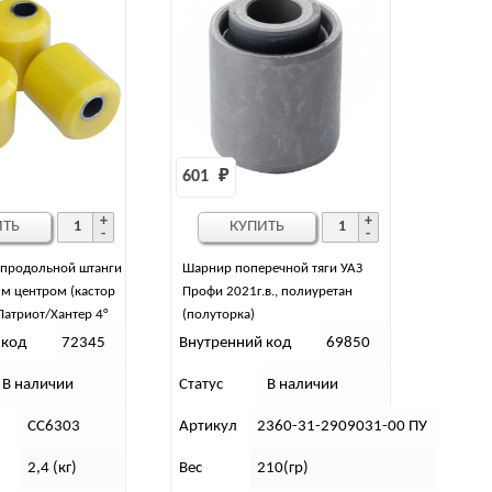
601 
₽
ИТЬ
КУПИТЬ
 продольной штанги
Шарнир поперечной тяги УАЗ
м центром (кастор
Профи 2021г.в., полиуретан
Патриот/Хантер 4°
(полуторка)
к-т 4 шт) РИФ
 код
72345
Внутренний код
69850
В наличии
Статус
В наличии
CC6303
Артикул
2360-31-2909031-00 ПУ
2,4 (кг)
Вес
210(гр)