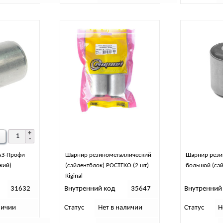
АЗ-Профи
Шарнир резинометаллический
Шарнир рези
кий)
(сайлентблок) РОСТЕКО (2 шт)
большой (са
Riginal
31632
Внутренний код
35647
Внутренний
личии
Статус
Нет в наличии
Статус
Н