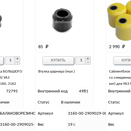
85 
₽
2 990 
₽
КУПИТЬ
КУП
ока БОЛЬШОГО
Втулка шарнира (мал.)
Сайлентблок
й) УАЗ
со смещенны
3160, 3162
кит) для УАЗ 
полиуретан (
72795
Внутренний код
4981
Внутренний
личии
Статус
В наличии
Статус
БАЛАКОВОРЕЗИНОТЕХНИКА (Балаково)
Артикул
3160-00-2909029-00
Артикул
3160-00-2909025-10
Вес
19 г.
Вес