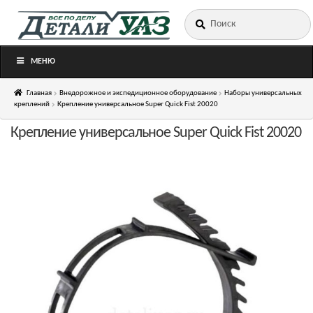
Искать:
Перейти
Перейти
к
к
навигации
содержимому
МЕНЮ
Главная
Внедорожное и экспедиционное оборудование
Наборы универсальных
креплений
Крепление универсальное Super Quick Fist 20020
Крепление универсальное Super Quick Fist 20020