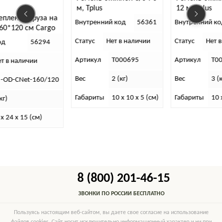
м, Tplus
12 м, Tplus
руза на
Внутренний код
56361
Внутренний код
56373
 Cargo
Статус
Нет в наличии
Статус
Нет в наличии
6294
Артикул
T000695
Артикул
T000709
и
Вес
2 (кг)
Вес
3 (кг)
160/120
Габариты
10 x 10 x 5 (см)
Габариты
10 x 10 x 5 (см
см)
8 (800) 201-46-15
ЗВОНКИ ПО РОССИИ БЕСПЛАТНО
Пользуясь настоящим веб-сайтом, вы даете свое согласие на использование