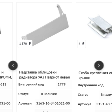
₽
4 
₽
5
авка облицовки
К
Скоба крепления обивки
тора УАЗ Патриот левая
б
крыши
чка) (грунт.)
нний код
1779
Вн
Внутренний код
13285
В наличии
Ст
Статус
В наличии
л
3163-16-8401021-00
А
Артикул
3151-40-5702050-00