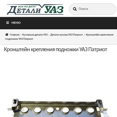
Искать:
Перейти
Перейти
к
к
навигации
содержимому
МЕНЮ
Главная
Кузовные детали УАЗ
Детали кузова УАЗ Патриот
Кронштейн крепления
подножки УАЗ Патриот
Кронштейн крепления подножки УАЗ Патриот