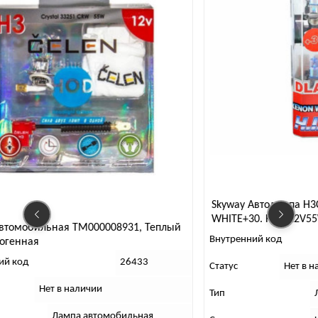
Skyway Автолампа H3
WHITE+30. H3C-12V55
втомобильная ТМ000008931, Теплый
Внутренний код
логенная
ий код
26433
Статус
Нет в н
Нет в наличии
Тип
Л
Лампа автомобильная