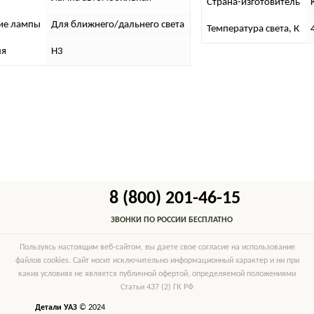
Страна-изготовитель
К
ие лампы
Для ближнего/дальнего света
Температура света, К
4
я
H3
8 (800) 201-46-15
ЗВОНКИ ПО РОССИИ БЕСПЛАТНО
Пользуясь настоящим веб-сайтом, вы даете свое согласие на использование
файлов cookies. Сайт носит исключительно информационный характер и ни при
каких условиях не является публичной офертой, определяемой положениями
Статьи 437 (2) ГК РФ
Детали УАЗ
© 2024