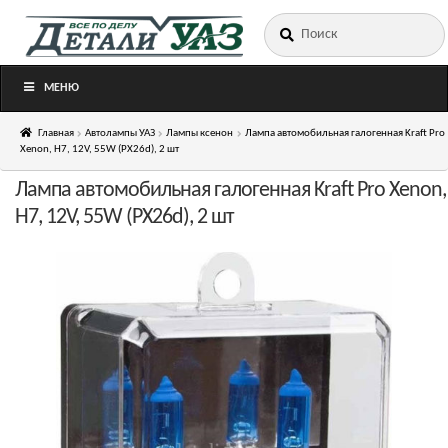
Искать:
Перейти
Перейти
к
к
навигации
содержимому
МЕНЮ
Главная
Автолампы УАЗ
Лампы ксенон
Лампа автомобильная галогенная Kraft Pro
Xenon, H7, 12V, 55W (PX26d), 2 шт
Лампа автомобильная галогенная Kraft Pro Xenon,
H7, 12V, 55W (PX26d), 2 шт