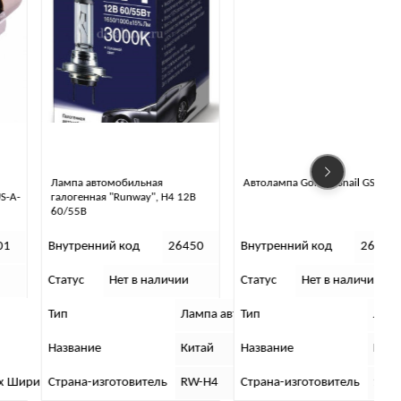
Лампа автомобильная
Автолампа Golden Snail GS 9108
галогенная "Runway", H4 12В
60/55В
Внутренний код
26450
Внутренний код
26469
Статус
Нет в наличии
Статус
Нет в наличии
С
Тип
Лампа автомобильная
Лампа автомобильная
Тип
Лампа авт
Название
Китай
Китай
Название
Россия
а х Высота), см
Страна-изготовитель
4 x 1 x 1
RW-H4
Страна-изготовитель
141-GS910
В