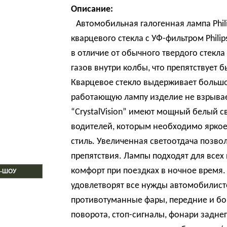
Описание:
Автомобильная галогенная лампа Phili
кварцевого стекла с УФ-фильтром Philips
в отличие от обычного твердого стекл
газов внутри колбы, что препятствует
Кварцевое стекло выдерживает большо
работающую лампу изделие не взрывает
“CrystalVision” имеют мощный белый с
водителей, которым необходимо ярко
стиль. Увеличенная светоотдача позво
препятствия. Лампы подходят для все
комфорт при поездках в ночное время.
-ШОУ
удовлетворят все нужды автомобилисто
противотуманные фары, передние и бок
поворота, стоп-сигналы, фонари задне