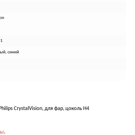
ion
B1
ый, синий
7
lips CrystalVision, для фар, цоколь H4
вы
.