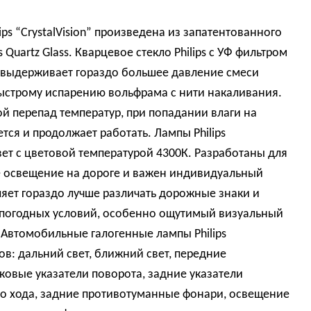
ps “CrystalVision” произведена из запатентованного
 Quartz Glass. Кварцевое стекло Philips с УФ фильтром
а выдерживает гораздо большее давление смеси
 быстрому испарению вольфрама с нити накаливания.
й перепад температур, при попадании влаги на
ся и продолжает работать. Лампы Philips
вет с цветовой температурой 4300К. Разработаны для
е освещение на дороге и важен индивидуальный
ляет гораздо лучше различать дорожные знаки и
х погодных условий, особенно ощутимый визуальный
 Автомобильные галогенные лампы Philips
в: дальний свет, ближний свет, передние
овые указатели поворота, задние указатели
го хода, задние противотуманные фонари, освещение