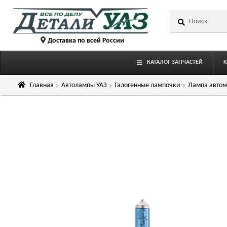
Перейти
Перейти
Искать:
к
к
навигации
содержимому
Доставка по всей России
КАТАЛОГ ЗАПЧАСТЕЙ
Главная
Автолампы УАЗ
Галогенные лампочки
Лампа автомо