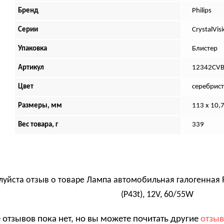
Бренд
Philips
Серии
CrystalVis
Упаковка
Блистер
Артикул
12342CV
Цвет
серебрист
Размеры, мм
113 x 10,
Вес товара, г
339
луйста отзыв о товаре
Лампа автомобильная галогенная Phi
(P43t), 12V, 60/55W
 отзывов пока нет, но вы можете почитать другие
отзы