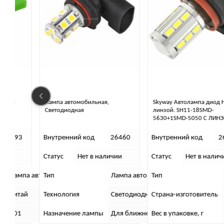
Лампа автомобильная,
Skyway Автолампа диод H11 с
Светодиодная
линзой. SH11-18SMD-
5630+1SMD-5050 С ЛИНЗОЙ
3
Внутренний код
26460
Внутренний код
26463
Статус
Нет в наличии
Статус
Нет в наличии
па автомобильная
Тип
Лампа автомобильная
Тип
Лампа
ай
Технология
Светодиодная
Страна-изготовитель
Китай
Назначение лампы
Для ближнего/дальнего света,Для проти
Вес в упаковке, г
501