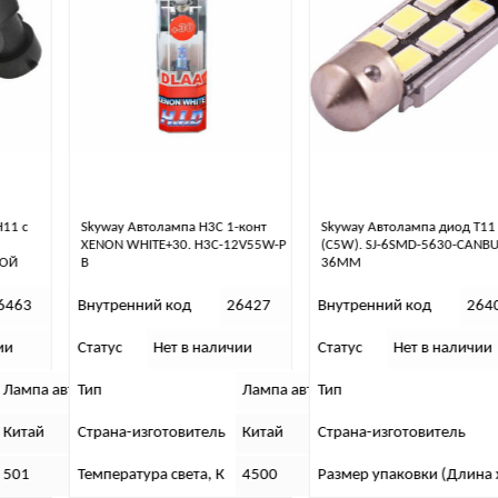
Skyway Автолампа H3С 1-конт
Skyway Автолампа диод T11
XENON WHITE+30. H3C-12V55W-P
(C5W). SJ-6SMD-5630-CANBUS-A-
B
36MM
Внутренний код
26427
Внутренний код
26401
Статус
Нет в наличии
Статус
Нет в наличии
 автомобильная
Тип
Лампа автомобильная
Тип
Страна-изготовитель
Китай
Страна-изготовитель
вотуманных фар
Температура света, К
4500
Размер упаковки (Длина х Ширин