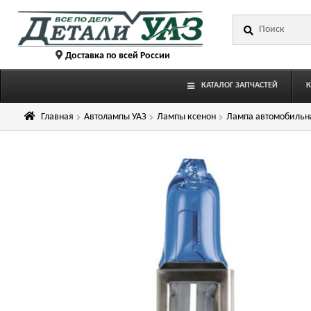
Перейти
Перейти
Искать:
к
к
навигации
содержимому
Доставка по всей России
КАТАЛОГ ЗАПЧАСТЕЙ
Главная
Автолампы УАЗ
Лампы ксенон
Лампа автомобильная