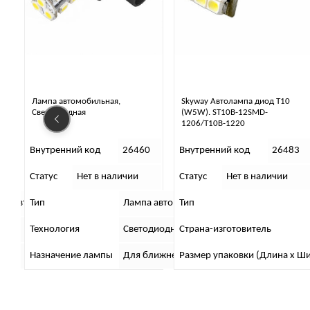
Лампа автомобильная,
Skyway Автолампа диод T10
Светодиодная
(W5W). ST10B-12SMD-
1206/T10B-1220
7
Внутренний код
26460
Внутренний код
26483
Статус
Нет в наличии
Статус
Нет в наличии
томобильная
па автомобильная
Тип
Лампа автомобильная
Тип
ай
Технология
Светодиодная
Страна-изготовитель
Назначение лампы
Для ближнего/дальнего света,Для проти
Размер упаковки (Длина х Ши