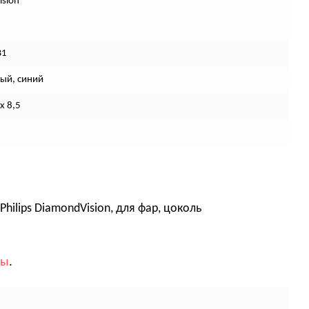
sion
B1
ый, синий
 х 8,5
ilips DiamondVision, для фар, цоколь
вы
.