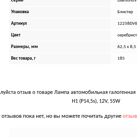
Серии
DiamondVi
Упаковка
Блистер
Артикул
12258DV
Цвет
серебрист
Размеры, мм
62,5 х 8,5
Вес товара, г
185
луйста отзыв о товаре
Лампа автомобильная галогенная Ph
H1 (P14,5s), 12V, 55W
 отзывов пока нет, но вы можете почитать другие
отзы