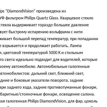
ips “DiamondVision” произведена из
Ф фильтром Philips Quartz Glass. Кварцевое стекло
о стекла выдерживает гораздо большее давление
ствует быстрому испарению вольфрама с нити
живает большой перепад температур, при попадании
е взрывается и продолжает работать. Лампа
м, цветовой температурой 5000 K и стильным
о света идеально подходит для водителей, которые
своему автомобилю. Автомобильные галогенные
автомобилистов: дальний свет, ближний свет,
дние и боковые указатели поворота, задние
нари заднего хода, задние противотуманные фонари,
абаритные/стояночные фонари, освещение салона.
 галогенная Philips DiamondVision, для фар, цоколь