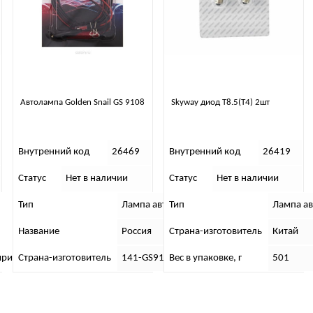
Автолампа Golden Snail GS 9108
Skyway диод T8.5(T4) 2шт
Внутренний код
26469
Внутренний код
26419
Статус
Нет в наличии
Статус
Нет в наличии
Тип
Лампа автомобильная
Лампа автомобильная
Тип
Лампа а
Название
Китай
Россия
Страна-изготовитель
Китай
вотуманных фар
рина х Высота), см
Страна-изготовитель
7 x 5 x 1
141-GS9108
Вес в упаковке, г
501