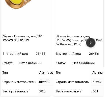
Skyway Автолампа диод T10
Skyway Автолампа диод
(W5W). SRS-06B W
T10(W5W) Блистер. ST10HP-1WB
W (блистер) (2шт)
Внутренний код
26466
Внутренний код
26456
Статус
Нет в наличии
Статус
Нет в наличии
С
втомобильная
Тип
Лампа автомобильная
Тип
Лампа авт
Страна-изготовитель
Китай
Страна-изготовитель
Китай
Вес в упаковке, г
501
Вес в упаковке, г
501
В