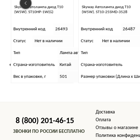
Skyway Автолампа диод T10
Лампа автомобильная
(W5W). ST10-25SMD-3528
ТМ000008931, Теплый свет,
Галогенная
3
Внутренний код
26487
Внутренний код
26433
Статус
Нет в наличии
Статус
Нет в наличии
томобильная
па автомобильная
Тип
Тип
Лампа авто
Лампа а
ай
Страна-изготовитель
Назначение лампы
Китай
Для бли
Размер упаковки (Длина х Ширина х Высота), см
Тип цоколя
7 x 5 x 1
H3
Доставка
8 (800) 201-46-15
Оплата
Отзывы о магазине
ЗВОНКИ ПО РОССИИ БЕСПЛАТНО
Политика конфиден