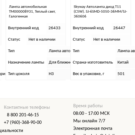
Skyway Автолампа диод T11
Лампа автомобильная
(C5W). SJ-6SMD-5050-36MM/SJ-
галогенная "Runway", H4 12В
360606
60/55В
Внутренний код
26447
Внутренний код
26450
Статус
Нет в наличии
Статус
Нет в наличии
мобильная
втомобильная
Тип
Лампа автомобильная
Тип
Лампа а
жнего/дальнего света
Страна-изготовитель
Китай
Название
Китай
Вес в упаковке, г
501
Страна-изготовитель
RW-H4
Время работы
Контактные телефоны
08:00 - 17:00 МСК
8 800 201-46-15
Мы онлайн 7/7
+7 (960)-368-90-00
Электронная почта
циальности