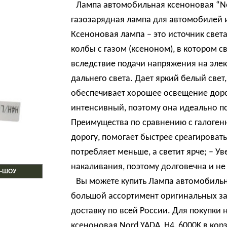
Лампа автомобильная ксеноновая “No
газозарядная лампа для автомобилей и
Ксеноновая лампа – это источник свет
колбы с газом (ксеноном), в котором с
вследствие подачи напряжения на эле
дальнего света. Дает яркий белый свет
обеспечивает хорошее освещение доро
интенсивный, поэтому она идеально п
Преимущества по сравнению с галогенн
дорогу, помогает быстрее среагироват
потребляет меньше, а светит ярче; – У
накаливания, поэтому долговечна и не 
-ШОУ
Вы можете купить Лампа автомобильна
большой ассортимент оригинальных за
доставку по всей России. Для покупк
ксеноновая Nord YADA, H4, 6000K в кор