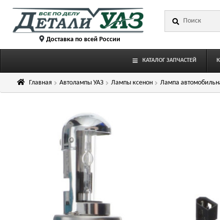
Перейти
Перейти
Искать:
к
к
навигации
содержимому
Доставка по всей России
КАТАЛОГ ЗАПЧАСТЕЙ
Главная
Автолампы УАЗ
Лампы ксенон
Лампа автомобильна