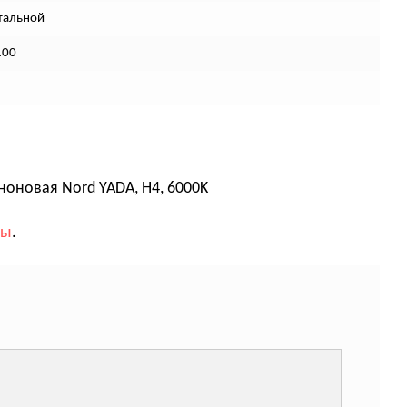
тальной
100
оновая Nord YADA, H4, 6000K
вы
.