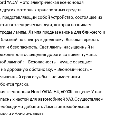
rd YADA” – это электрическая ксеноновая
 других моторных транспортных средств.
а, представляющий собой устройство, состоящее из
ветится электрическая дуга, которая возникает
ктроды лампы. Лампа предназначена для ближнего и
, близкий по спектру к дневному. Высокая яркость
ги и безопасность. Свет лампы насыщенный и
одходит для освещения дороги во время тумана.
ой лампой: – Безопасность – лучше освещает
ь на дорожную обстановку; – Экономичность –
величенный срок службы – не имеет нити
боится тряски.
я ксеноновая Nord YADA, H4, 6000K по цене: У нас
пасных частей для автомобилей УАЗ.Осуществляем
и необходимо добавить Лампа автомобильная
зину и оформить заказ.