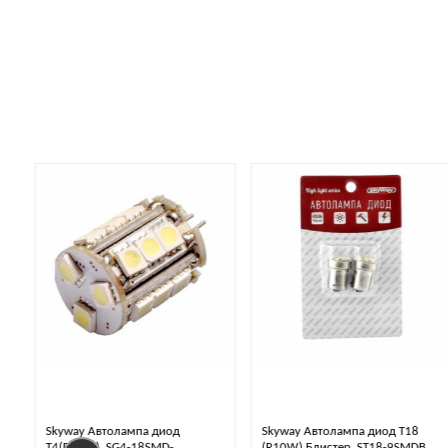
Skyway Автолампа диод T18
Skyway Автолампа диод
(R10W) Блистер. ST18-9SMDB
T8,5(T4W). ST8.5-1SMD-5050 R