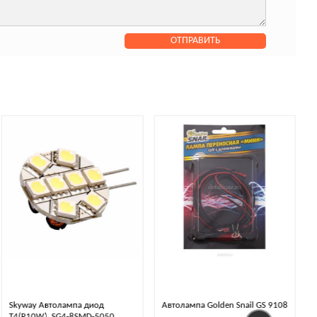
Автолампа Golden Snail GS 9108
Галогеновые лампы MTF light
ARGENTUM +130% 3300K H4