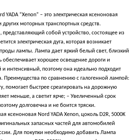
d YADA “Xenon” – это электрическая ксеноновая
 других моторных транспортных средств.
а, представляющий собой устройство, состоящее из
ветится электрическая дуга, которая возникает
троды лампы. Лампа дает яркий белый свет, близкий
ть обеспечивает хорошее освещение дороги и
 и интенсивный, поэтому она идеально подходит
а. Преимущества по сравнению с галогенной лампой:
гу, помогает быстрее среагировать на дорожную
яет меньше, а светит ярче; – Увеличенный срок
оэтому долговечна и не боится тряски.
ая ксеноновая Nord YADA Xenon, цоколь D2R, 5000K
оригинальных запасных частей для автомобилей
оссии. Для покупки необходимо добавить Лампа