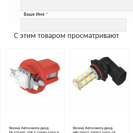
Ваше Имя
*
С этим товаром просматривают
Skyway Автолампа диод
Skyway Автолампа диод
HB5/9007. S9007 5050-18
T4(R10W). SG4-8SMD-5050