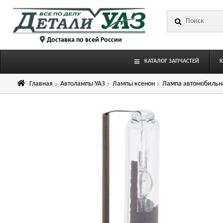
Перейти
Перейти
Искать:
к
к
навигации
содержимому
Доставка по всей России
КАТАЛОГ ЗАПЧАСТЕЙ
Главная
Автолампы УАЗ
Лампы ксенон
Лампа автомобильна