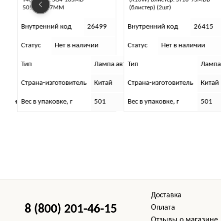
(блистер) (2шт)
9
Внутренний код
26415
Внутренний код
26496
Статус
Нет в наличии
Статус
Нет в наличии
томобильная
па автомобильная
Тип
Лампа автомобильная
Тип
ай
Страна-изготовитель
Китай
Страна-изготовитель
Вес в упаковке, г
501
Размер упаковки (Длина х Ши
Доставка
8 (800) 201-46-15
Оплата
Отзывы о магазине