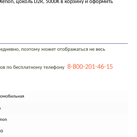
enon, цоколь D2R, 5000K в корзину и оформить
едневно, поэтому может отображаться не весь
8-800-201-46-15
тов по бесплатному телефону
томобильная
A
enon
80