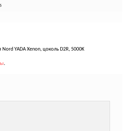
 5
Nord YADA Xenon, цоколь D2R, 5000K
вы
.