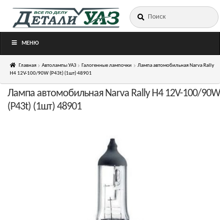
Искать:
Перейти
Перейти
к
к
навигации
содержимому
МЕНЮ
Главная
Автолампы УАЗ
Галогенные лампочки
Лампа автомобильная Narva Rally
H4 12V-100/90W (P43t) (1шт) 48901
Лампа автомобильная Narva Rally H4 12V-100/90
(P43t) (1шт) 48901