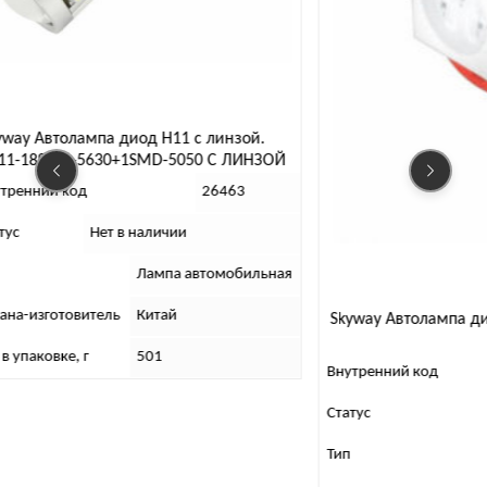
way Автолампа диод H11 с линзой.
1-18SMD-5630+1SMD-5050 С ЛИНЗОЙ
ренний код
26463
ус
Нет в наличии
Лампа автомобильная
на-изготовитель
Китай
Skyway Автолампа дио
в упаковке, г
501
Внутренний код
Статус
Тип