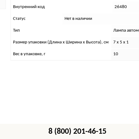
Внутренний код
26480
Статус
Нет в наличии
Тип
Лампа автом
Размер упаковки (Длина х Ширина х Высота), см
7 x 5 x 1
Вес в упаковке, г
10
8 (800) 201-46-15