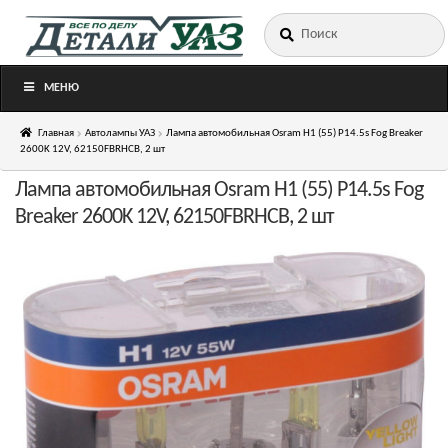
Искать:
Перейти
Перейти
к
к
навигации
содержимому
МЕНЮ
Главная
Автолампы УАЗ
Лампа автомобильная Osram H1 (55) P14.5s Fog Breaker
2600K 12V, 62150FBRHCB, 2 шт
Лампа автомобильная Osram H1 (55) P14.5s Fog
Breaker 2600K 12V, 62150FBRHCB, 2 шт