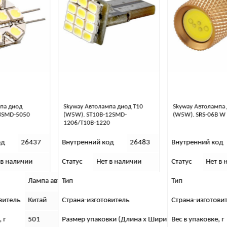
Skyway Автолампа диод T10
Skyway Автолампа диод T10
(W5W). ST10B-12SMD-
(W5W). SRS-06B W
1206/T10B-1220
Внутренний код
26483
Внутренний код
26466
Статус
Нет в наличии
Статус
Нет в наличии
 автомобильная
Тип
Тип
Лампа автомоб
Лампа а
Страна-изготовитель
Страна-изготовитель
Китай
Китай
Размер упаковки (Длина х Ширина х Высота), см
Вес в упаковке, г
7 x 5 x 1
501