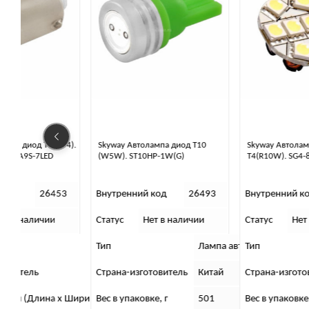
4).
Skyway Автолампа диод T10
Skyway Автолампа диод
(W5W). ST10HP-1W(G)
T4(R10W). SG4-8SMD-5050
3
Внутренний код
26493
Внутренний код
26437
Статус
Нет в наличии
Статус
Нет в наличии
Тип
Лампа автомобильная
Лампа автомобильная
Тип
Лампа
Страна-изготовитель
Китай
Китай
Страна-изготовитель
Китай
Ширина х Высота), см
Вес в упаковке, г
7 x 5 x 1
501
Вес в упаковке, г
501