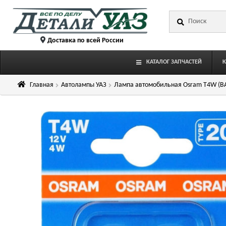
Перейти
Перейти
Искать:
к
к
навигации
содержимому
Доставка по всей России
КАТАЛОГ ЗАПЧАСТЕЙ
Главная
Автолампы УАЗ
Лампа автомобильная Osram T4W (BA9