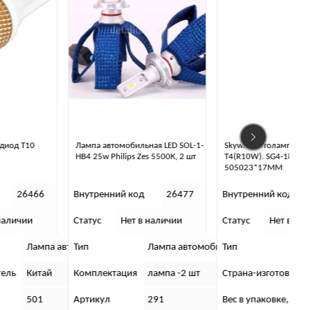
Лампа автомобильная LED SOL-1-
Skyway Автолампа диод
HB4 25w Philips Zes 5500К, 2 шт
T4(R10W). SG4-18SMD-
505023*17MM
Внутренний код
26477
Внутренний код
26499
Статус
Нет в наличии
Статус
Нет в наличии
С
ильная
втомобильная
Тип
Лампа автомобильная
Тип
Лампа авт
Комплектация
лампа -2 шт
Страна-изготовитель
Китай
Артикул
291
Вес в упаковке, г
501