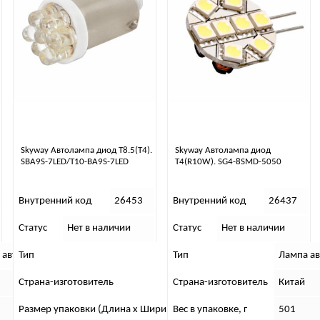
Skyway Автолампа диод T8.5(T4).
Skyway Автолампа диод
SBA9S-7LED/T10-BA9S-7LED
T4(R10W). SG4-8SMD-5050
Внутренний код
26453
Внутренний код
26437
Статус
Нет в наличии
Статус
Нет в наличии
 автомобильная
Тип
Тип
Лампа автомоб
Лампа а
Страна-изготовитель
Страна-изготовитель
Китай
Китай
Размер упаковки (Длина х Ширина х Высота), см
Вес в упаковке, г
7 x 5 x 1
501