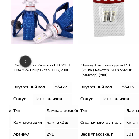
Лампа автомобильная LED SOL-1-
Skyway Автолампа диод T18
вет
HB4 25w Philips Zes 5500К, 2 шт
(R10W) Блистер. ST18-9SMDB
(блистер) (2шт)
0
Внутренний код
26477
Внутренний код
26415
Статус
Нет в наличии
Статус
Нет в наличии
омобильная
Тип
Лампа автомобильная
Тип
Лампа
Комплектация
лампа -2 шт
Страна-изготовитель
Китай
ный
Артикул
291
Вес в упаковке, г
501