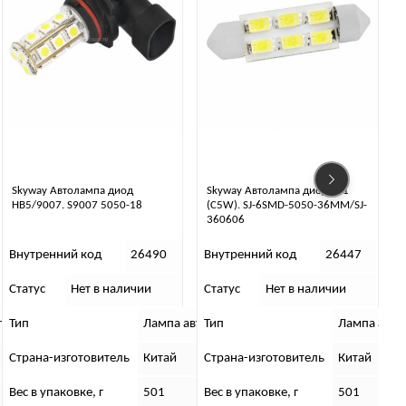
Skyway Автолампа диод
Skyway Автолампа диод T11
HB5/9007. S9007 5050-18
(C5W). SJ-6SMD-5050-36MM/SJ-
360606
Внутренний код
26490
Внутренний код
26447
Статус
Нет в наличии
Статус
Нет в наличии
С
ильная
втомобильная
Тип
Лампа автомобильная
Тип
Лампа авт
Страна-изготовитель
Китай
Страна-изготовитель
Китай
Вес в упаковке, г
501
Вес в упаковке, г
501
В