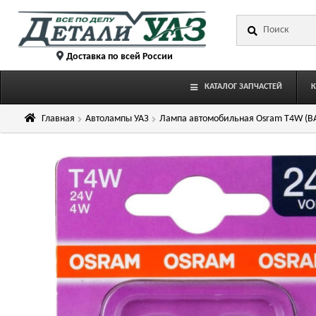
Перейти
Перейти
Искать:
к
к
навигации
содержимому
Доставка по всей России
КАТАЛОГ ЗАПЧАСТЕЙ
Главная
Автолампы УАЗ
Лампа автомобильная Osram T4W (BA9