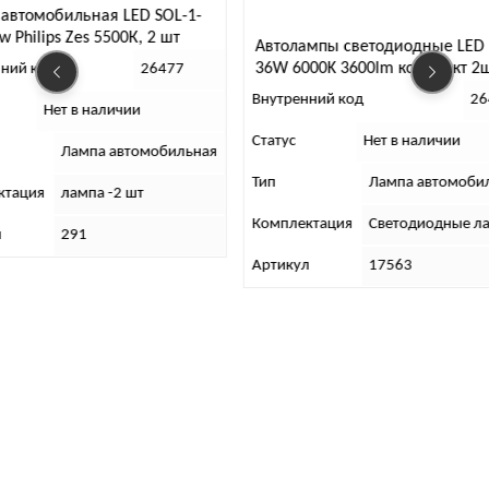
втомобильная LED SOL-1-
Philips Zes 5500К, 2 шт
Автолампы светодиодные LED H
36W 6000K 3600lm комплект 2шт.
ий код
26477
Внутренний код
264
Нет в наличии
Статус
Нет в наличии
Лампа автомобильная
Тип
Лампа автомобиль
ация
лампа -2 шт
Комплектация
Светодиодные ламп
291
Артикул
17563