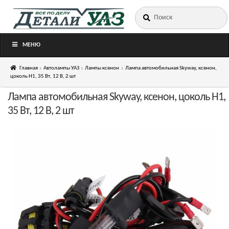
Искать:
Перейти
Перейти
к
к
навигации
содержимому
МЕНЮ
Главная
Автолампы УАЗ
Лампы ксенон
Лампа автомобильная Skyway, ксенон,
цоколь H1, 35 Вт, 12 В, 2 шт
Лампа автомобильная Skyway, ксенон, цоколь H1,
35 Вт, 12 В, 2 шт