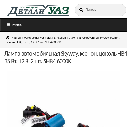
Искать:
Перейти
Перейти
к
к
навигации
содержимому
МЕНЮ
Главная
Автолампы УАЗ
Лампы ксенон
Лампа автомобильная Skyway, ксенон,
цоколь HB4, 35 Вт, 12 В, 2 шт. SHB4 6000K
Лампа автомобильная Skyway, ксенон, цоколь HB4
35 Вт, 12 В, 2 шт. SHB4 6000K