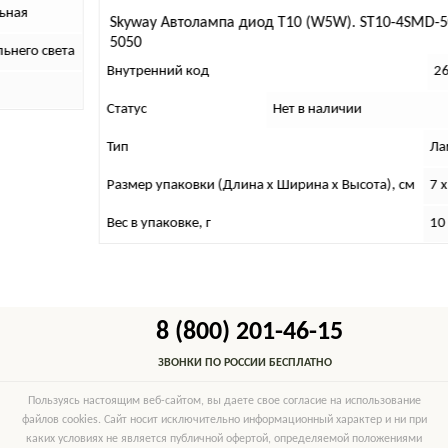
ьная
Skyway Автолампа диод T10 (W5W). ST10-4SMD-
5050
ьнего света
Внутренний код
2
Статус
Нет в наличии
Тип
Ла
Размер упаковки (Длина х Ширина х Высота), см
7 x
Вес в упаковке, г
10
8 (800) 201-46-15
ЗВОНКИ ПО РОССИИ БЕСПЛАТНО
Пользуясь настоящим веб-сайтом, вы даете свое согласие на использование
файлов cookies. Сайт носит исключительно информационный характер и ни при
каких условиях не является публичной офертой, определяемой положениями