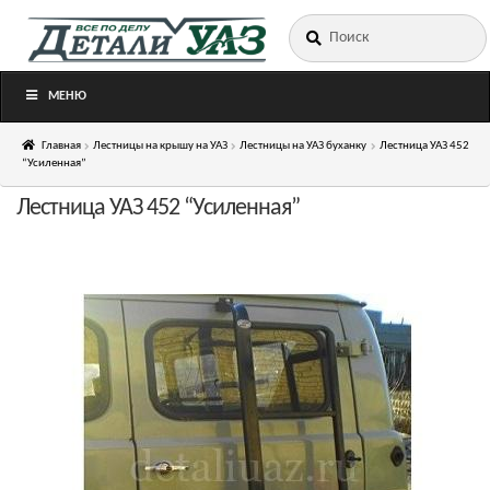
Искать:
Перейти
Перейти
к
к
навигации
содержимому
МЕНЮ
Главная
Лестницы на крышу на УАЗ
Лестницы на УАЗ буханку
Лестница УАЗ 452
“Усиленная”
Лестница УАЗ 452 “Усиленная”