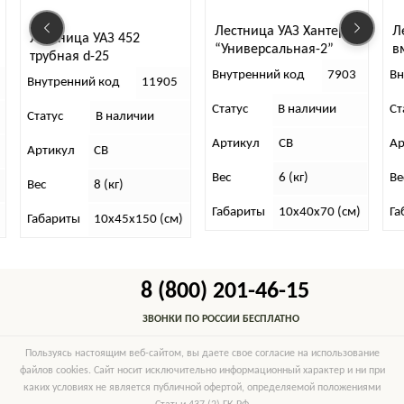
Лестница УАЗ Хантер,
Лес
Лестница УАЗ 452
“Универсальная-2”
вме
трубная d-25
Внутренний код
7903
Внут
Внутренний код
11905
Статус
В наличии
Стат
Статус
В наличии
Артикул
СВ
Арти
Артикул
СВ
Вес
6 (кг)
Вес
Вес
8 (кг)
Габариты
10х40х70 (см)
Габа
Габариты
10х45х150 (см)
8 (800) 201-46-15
ЗВОНКИ ПО РОССИИ БЕСПЛАТНО
Пользуясь настоящим веб-сайтом, вы даете свое согласие на использование
файлов cookies. Сайт носит исключительно информационный характер и ни при
каких условиях не является публичной офертой, определяемой положениями