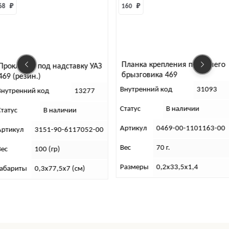
68 
₽
160 
₽
Планка крепления переднего
Прокладка под надставку УАЗ
брызговика 469
469 (резин.)
Внутренний код
31093
Внутренний код
13277
Статус
В наличии
Статус
В наличии
Артикул
0469-00-1101163-00
Артикул
3151-90-6117052-00
Вес
70 г.
Вес
100 (гр)
Размеры
0,2х33,5х1,4
Габариты
0,3х77,5х7 (см)