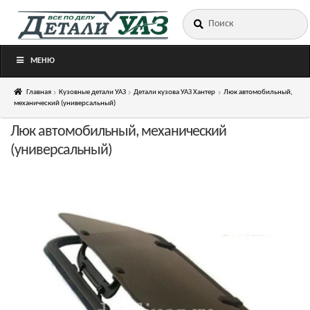
Искать:
Перейти
Перейти
к
к
навигации
содержимому
МЕНЮ
Главная
Кузовные детали УАЗ
Детали кузова УАЗ Хантер
Люк автомобильный,
механический (универсальный)
Люк автомобильный, механический
(универсальный)