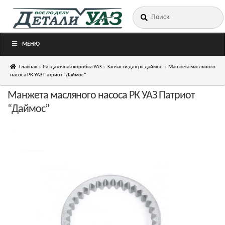
Искать:
Перейти
Перейти
к
к
навигации
содержимому
МЕНЮ
Главная
Раздаточная коробка УАЗ
Запчасти для рк даймос
Манжета масляного
насоса РК УАЗ Патриот “Даймос”
Манжета масляного насоса РК УАЗ Патриот
“Даймос”