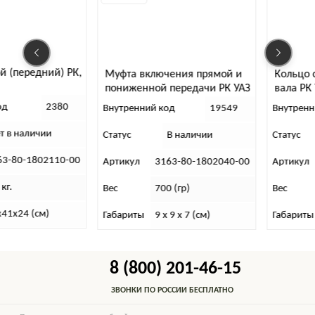
й (передний) РК,
Муфта включения прямой и
Кольцо 
пониженной передачи РК УАЗ
вала РК
Патриот “Даймос”
од
2380
Внутренний код
19549
Внутренн
т в наличии
Статус
В наличии
Статус
63-80-1802110-00
Артикул
3163-80-1802040-00
Артикул
 кг.
Вес
700 (гр)
Вес
х41х24 (см)
Габариты
9 x 9 x 7 (см)
Габариты
8 (800) 201-46-15
ЗВОНКИ ПО РОССИИ БЕСПЛАТНО