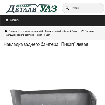
Искать:
Перейти
Перейти
к
к
навигации
содержимому
МЕНЮ
Главная
Кузовные детали УАЗ
Бампер на УАЗ
Задний бампер УАЗ Патриот
Накладка заднего бампера “Пикап” левая
Накладка заднего бампера “Пикап” левая