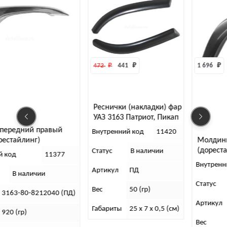
472 
₽
441 
₽
1 696 
₽
Реснички (накладки) фар
УАЗ 3163 Патриот, Пикап
с 2014 г (АБС)
Внутренний код
11420
Молдинг задний левый Пат
(дорестайлинг)
Статус
В наличии
Внутренний код
113
Артикул
ПД
Статус
В наличии
Вес
50 (гр)
Д)
Артикул
3163-00-8212081-0
Габариты
25 x 7 x 0,5 (см)
Вес
1,5 (кг)