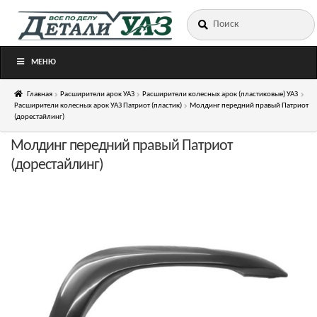
Искать:
Перейти
Перейти
к
к
навигации
содержимому
МЕНЮ
Главная
Расширители арок УАЗ
Расширители колесных арок (пластиковые) УАЗ
Расширители колесных арок УАЗ Патриот (пластик)
Молдинг передний правый Патриот
(дорестайлинг)
Молдинг передний правый Патриот
(дорестайлинг)