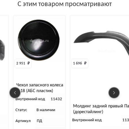
С этим товаром просматривают
2 951 
₽
1 696 
₽
Чехол запасного колеса
R-18 (АБС пластик)
Внутренний код
11432
Молдинг задний правый Па
Статус
В наличии
(дорестайлинг)
Внутренний код
11
Артикул
ПД