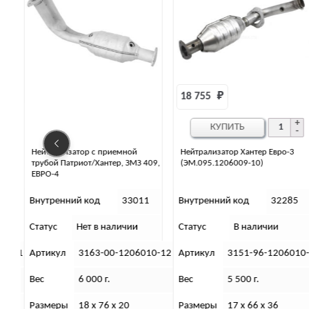
18 755 
₽
14 967 
₽
КУПИТЬ
КУПИТЬ
ой
Нейтрализатор Хантер Евро-3
Нейтрализатор Патриот/Хан
ЗМЗ 409,
(ЭМ.095.1206009-10)
ЕВРО-2, ЭМ
3011
Внутренний код
32285
Внутренний код
326
ии
Статус
В наличии
Статус
В наличии
206010-12
Артикул
3151-96-1206010-00
Артикул
3160-20-120
Вес
5 500 г.
Вес
6 000 г.
0
Размеры
17 х 66 х 36
Размеры
18 х 76 х 20