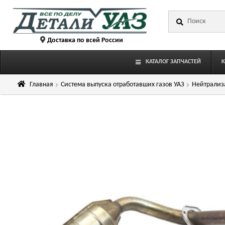
Перейти
Перейти
Искать:
к
к
навигации
содержимому
Доставка по всей России
КАТАЛОГ ЗАПЧАСТЕЙ
Главная
Система выпуска отработавших газов УАЗ
Нейтрализ