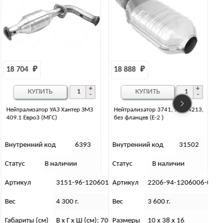
18 888 
₽
15 313 
₽
КУПИТЬ
КУПИТЬ
Нейтрализатор 3741, УМЗ-4213,
Нейтрализатор 3741, УМЗ-4213 с
без фланцев (Е-2 )
приемной трубой ЭМ
220694.1206010 (Е-2)
Внутренний код
31502
Внутренний код
31503
Статус
В наличии
Статус
В наличии
206010-01
Артикул
2206-94-1206006-00
Артикул
2206-94-1206010-
Вес
3 600 г.
Вес
5 600 г.
см): 70х33х17
Размеры
10 х 38 х 16
Размеры
20 х 90 х 30