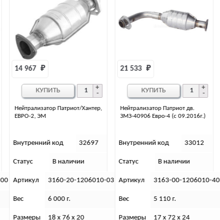
21 533 
₽
18 704 
₽
КУПИТЬ
КУПИТЬ
тер,
Нейтрализатор Патриот дв.
Нейтрализатор УАЗ Хантер ЗМЗ
ЗМЗ-40906 Евро-4 (с 09.2016г.)
409.1 Евро3 (МГС)
97
Внутренний код
33012
Внутренний код
6393
Статус
В наличии
Статус
В наличии
6010-03
Артикул
3163-00-1206010-40
Артикул
3151-96-1
Вес
5 110 г.
Вес
4 300 г.
Размеры
17 х 72 х 24
Габариты (см)
В х Г х Ш (