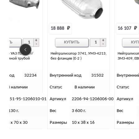
18 888 
₽
16 107 
₽
КУПИТЬ
КУПИТЬ
Нейтрализатор 3741, УМЗ-4213,
Нейтрализатор УАЗ 3741 с дв.
без фланцев (Е-2 )
ЗМЗ-409, ЕВРО-3
4
Внутренний код
31502
Внутренний код
34108
Статус
В наличии
Статус
В наличии
10-01
Артикул
2206-94-1206006-00
Артикул
3741-95-1206010
Вес
3 600 г.
Вес
5 000 г.
Размеры
10 х 38 х 16
Размеры
17 х 52 х 12,5