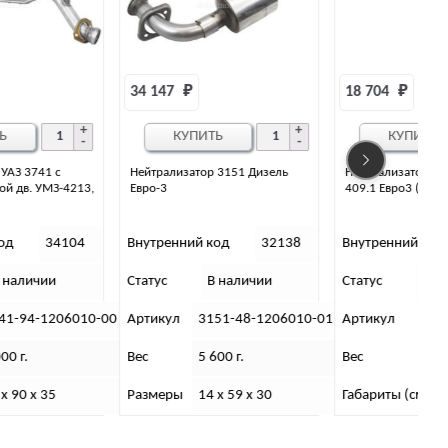
34 147 
₽
18 704 
₽
КУПИТЬ
КУПИТЬ
Нейтрализатор 3151 Дизель
Нейтрализатор УАЗ Хантер ЗМЗ
Евро-3
409.1 Евро3 (МГС)
Внутренний код
32138
Внутренний код
6393
Статус
В наличии
Статус
В наличии
С
0
Артикул
3151-48-1206010-01
Артикул
3151-96-1206010
Вес
5 600 г.
Вес
4 300 г.
Размеры
14 х 59 х 30
Габариты (см)
В х Г х Ш (см): 70х