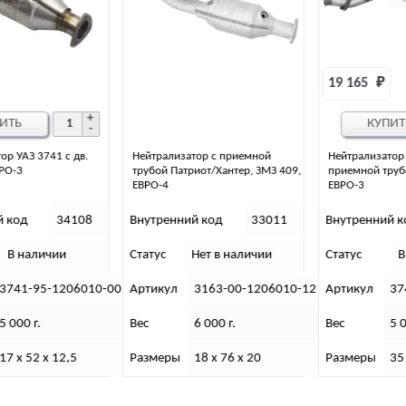
19 165 
₽
КУПИТЬ
Нейтрализатор с приемной
Нейтрализатор УАЗ 3741 с
трубой Патриот/Хантер, ЗМЗ 409,
приемной трубой дв. УМЗ-4213,
ЕВРО-4
ЕВРО-3
Внутренний код
33011
Внутренний код
34104
Статус
Нет в наличии
Статус
В наличии
-00
Артикул
3163-00-1206010-12
Артикул
3741-94-1206010-0
Вес
6 000 г.
Вес
5 000 г.
Размеры
18 х 76 х 20
Размеры
35 х 90 х 35