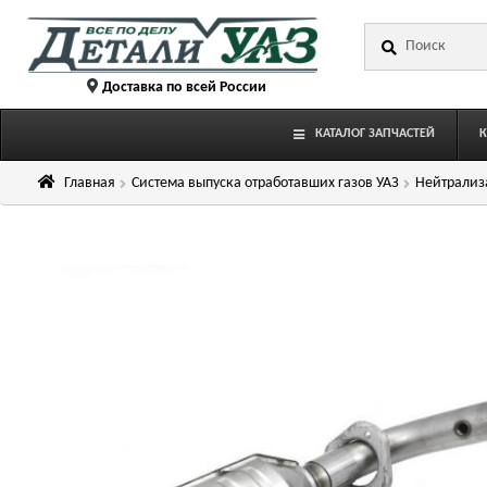
Перейти
Перейти
Искать:
к
к
навигации
содержимому
Доставка по всей России
КАТАЛОГ ЗАПЧАСТЕЙ
Главная
Система выпуска отработавших газов УАЗ
Нейтрализ