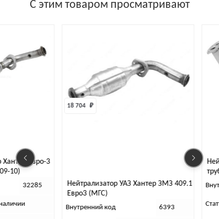
С этим товаром просматривают
18 704 
₽
 Евро-3
Нейтрализ
трубой Пат
409, ЕВРО-
Нейтрализатор УАЗ Хантер ЗМЗ 409.1
32285
Внутренний
Евро3 (МГС)
и
Статус
Внутренний код
6393