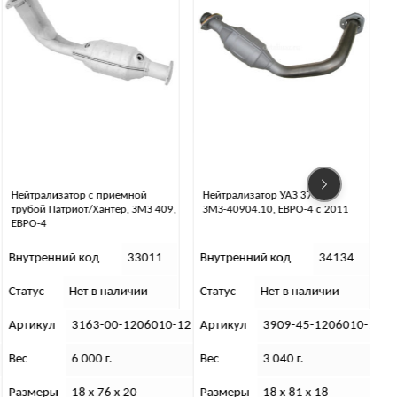
18 888 
₽
КУПИТЬ
Нейтрализатор УАЗ 3741,
Нейтрализатор 3741, УМЗ-4213,
ЗМЗ-40904.10, ЕВРО-4 с 2011
без фланцев (Е-2 )
Внутренний код
34134
Внутренний код
31502
Статус
Нет в наличии
Статус
В наличии
С
2
Артикул
3909-45-1206010-11
Артикул
2206-94-1206006-00
Вес
3 040 г.
Вес
3 600 г.
Размеры
18 х 81 х 18
Размеры
10 х 38 х 16
Г