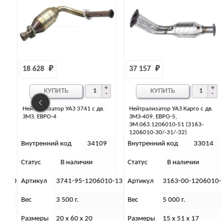
37 157 
₽
19 165 
₽
КУПИТЬ
КУПИТЬ
Нейтрализатор УАЗ Карго с дв.
Нейтрализатор УАЗ 3741 с
ЗМЗ-409, ЕВРО-5,
приемной трубой дв. УМЗ-4213,
ЭМ.063.1206010-51 (3163-
ЕВРО-3
1206010-30/-31/-32)
9
Внутренний код
33014
Внутренний код
34104
Статус
В наличии
Статус
В наличии
10-13
Артикул
3163-00-1206010-51
Артикул
3741-94-1206010
Вес
5 000 г.
Вес
5 000 г.
Размеры
15 х 51 х 17
Размеры
35 х 90 х 35