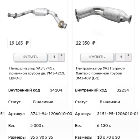
22 350 
₽
КУПИТЬ
Нейтрализатор УАЗ Патриот/
Нейтрализатор с приемной
Хантер с приемной трубой
трубой Патриот/Хантер, ЗМЗ 409,
ЗМЗ-409 (Е-3)
ЕВРО-4
Внутренний код
32234
Внутренний код
33011
Статус
В наличии
Статус
Нет в наличии
-00
Артикул
3151-95-1206010-01
Артикул
3163-00-1206010-1
Вес
6 130 г.
Вес
6 000 г.
Размеры
18 х 70 х 30
Размеры
18 х 76 х 20