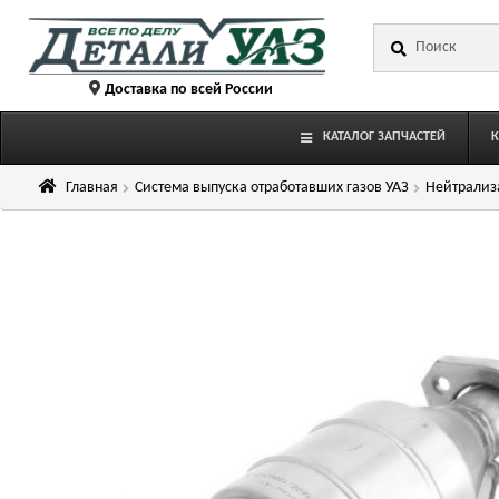
Перейти
Перейти
Искать:
к
к
навигации
содержимому
Доставка по всей России
КАТАЛОГ ЗАПЧАСТЕЙ
Главная
Система выпуска отработавших газов УАЗ
Нейтрализ