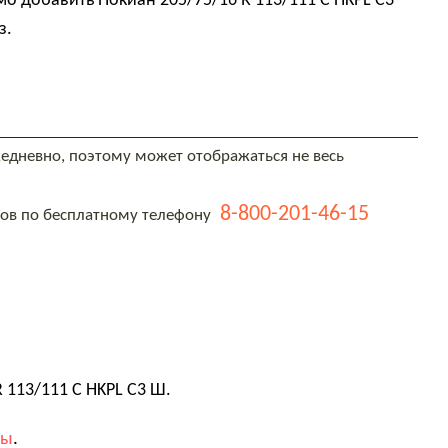
мо добавить Нокиан 205/75/16 R 113/111 C HKPL C3
з.
едневно, поэтому может отображаться не весь
8-800-201-46-15
тов по бесплатному телефону
 113/111 C HKPL C3 Ш.
вы
.