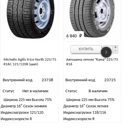
6 840 
₽
КУПИТЬ
Michelin Agilis X-Ice North 225/75
Автошина летняя “Кама” 225/75
R16C 121/120R (шип)
R16
Внутренний код
23738
Внутренний код
23725
Статус
Нет в наличии
Статус
В наличии
С
Ширина 225 мм Высота 75%
Ширина 225 мм Высота 75%
Диаметр 16″ Сезон зимняя
Диаметр 16″ Сезон летняя
Ди
Индекснагрузки 121/120
Индекснагрузки 118/116
Ин
Индексскорости R
Индексскорости R
Ин