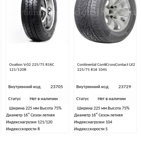
Ovation V-02 225/75 R16C
Continental ContiCrossContact LX2
121/120R
225/75 R16 104S
Внутренний код
23705
Внутренний код
23729
Статус
Нет в наличии
Статус
Нет в наличии
Ширина 225 мм Высота 75%
Ширина 225 мм Высота 75%
Диаметр 16″ Сезон летняя
Диаметр 16″ Сезон летняя
Индекснагрузки 121/120
Индекснагрузки 104
Индексскорости R
Индексскорости S