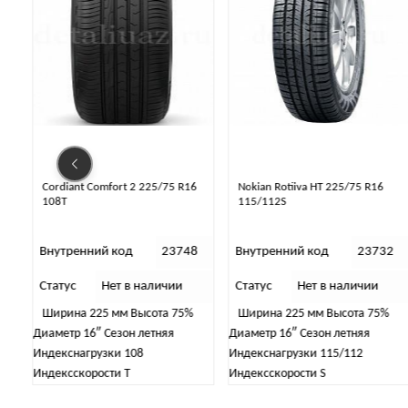
Cordiant Comfort 2 225/75 R16
Nokian Rotiiva HT 225/75 R16
108T
115/112S
9
Внутренний код
23748
Внутренний код
23732
Статус
Нет в наличии
Статус
Нет в наличии
Ширина 225 мм Высота 75%
Ширина 225 мм Высота 75%
Диаметр 16″ Сезон летняя
Диаметр 16″ Сезон летняя
Индекснагрузки 108
Индекснагрузки 115/112
Индексскорости T
Индексскорости S