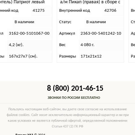
вый
а/м Пикап (правая) в сборе с
кронштейном
275
Внутренний код
42706
Внутренний код
Статус
В наличии
Статус
В налич
67-00
Артикул
2363-00-5401242-10
Артикул
3151-06-5
Вес
4 080 г.
Вес
4 550 г.
Размеры
171х21х12
Размеры
135х22х15
8 (800) 201-46-15
ЗВОНКИ ПО РОССИИ БЕСПЛАТНО
Пользуясь настоящим веб-сайтом, вы даете свое согласие на использование
файлов cookies. Сайт носит исключительно информационный характер и ни при
каких условиях не является публичной офертой, определяемой положениями
Статьи 437 (2) ГК РФ