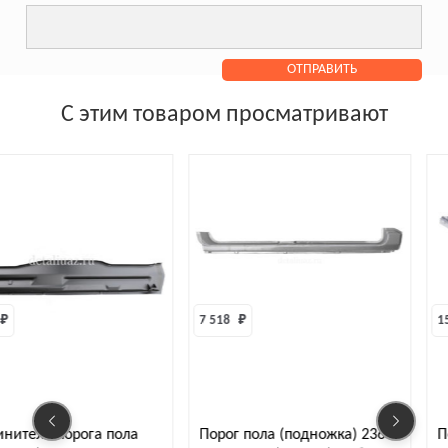
С этим товаром просматривают
7 518 
₽
15 626 
₽
а
Порог пола (подножка) 2363
Порог пола УАЗ 469 