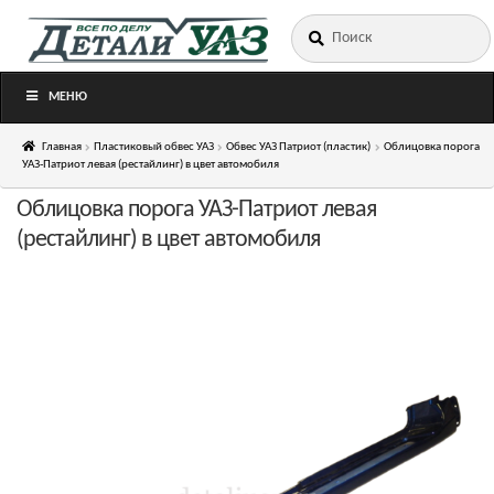
Искать:
Перейти
Перейти
к
к
навигации
содержимому
МЕНЮ
Главная
Пластиковый обвес УАЗ
Обвес УАЗ Патриот (пластик)
Облицовка порога
УАЗ-Патриот левая (рестайлинг) в цвет автомобиля
Облицовка порога УАЗ-Патриот левая
(рестайлинг) в цвет автомобиля