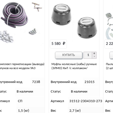
5 580 
₽
2 223 
₽
КУПИТЬ
КУПИТЬ
)
Муфты колесные (хабы) ручные
Пыльник поворотного кулака н/о
(ЭЛМО) КиТ /с колпаком/
(2 шт)
Внутренний код
21015
Внутренний код
8108
Статус
В наличии
Статус
В наличии
Артикул
31512-2304310-273
Артикул
3160-2304059 АГ
Вес
2,7 (кг)
Вес
1 (кг)