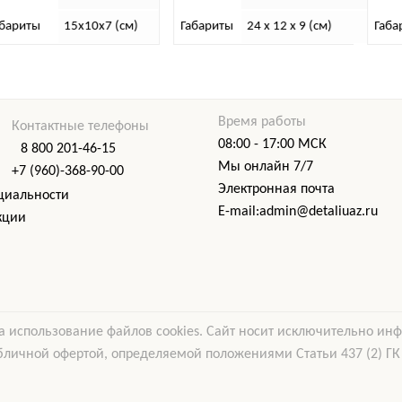
Габариты
24 x 12 x 9 (см)
Габариты
27х27х17 (см)
Время работы
Контактные телефоны
08:00 - 17:00 МСК
8 800 201-46-15
Мы онлайн 7/7
+7 (960)-368-90-00
Электронная почта
циальности
E-mail:admin@detaliuaz.ru
кции
а использование файлов cookies. Сайт носит исключительно ин
бличной офертой, определяемой положениями Статьи 437 (2) ГК