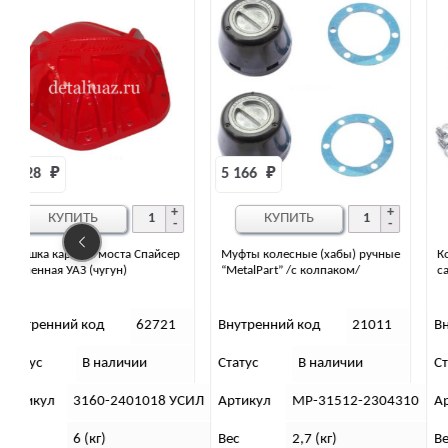
5 166 
₽
КУПИТЬ
р
Муфты колесные (хабы) ручные
Комплект герметизации (вывода
“MetalPart” /с колпаком/
сапунов на все модели УАЗ
1
Внутренний код
21011
Внутренний код
7238
Статус
В наличии
Статус
В наличии
УСИЛ
Артикул
МР-31512-2304310
Артикул
СП
Вес
2,7 (кг)
Вес
1,5 (кг)