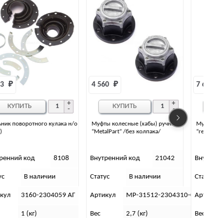
4 560 
₽
7 656 
₽
КУПИТЬ
КУПИТЬ
Муфты колесные (хабы) ручные
Муфты колесные (хабы) ручные
“MetalPart” /без колпака/
“redBTR” (серияCity)
Внутренний код
21042
Внутренний код
21003
Статус
В наличии
Статус
В наличии
С
Артикул
МР-31512-2304310-01
Артикул
783010
Вес
2,7 (кг)
Вес
3 (кг)