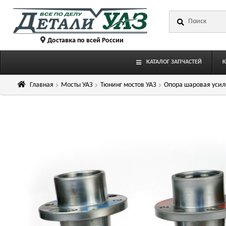
Перейти
Перейти
Искать:
к
к
навигации
содержимому
Доставка по всей России
КАТАЛОГ ЗАПЧАСТЕЙ
Главная
Мосты УАЗ
Тюнинг мостов УАЗ
Опора шаровая усиле