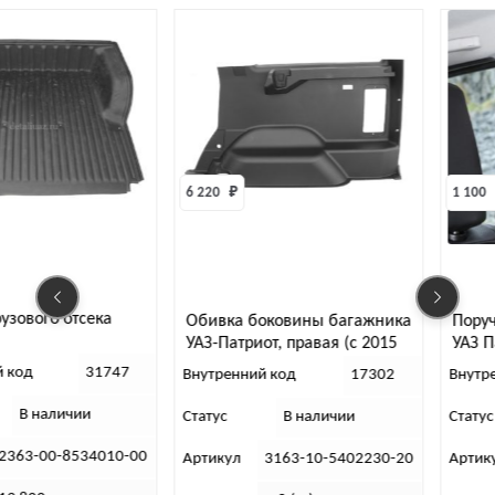
6 220 
₽
1 100 
₽
Обивка боковины багажника
Поручень центральн
УАЗ-Патриот, правая (с 2015
УАЗ Патриот с 2018г.
рестайлинг)
47
Внутренний код
17302
Внутренний код
Статус
В наличии
Статус
В налич
0-00
Артикул
3163-10-5402230-20
Артикул
3163-00-8