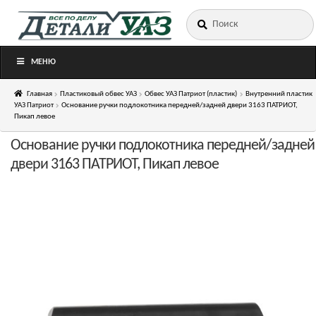
Искать:
Перейти
Перейти
к
к
навигации
содержимому
МЕНЮ
Главная
Пластиковый обвес УАЗ
Обвес УАЗ Патриот (пластик)
Внутренний пластик
УАЗ Патриот
Основание ручки подлокотника передней/задней двери 3163 ПАТРИОТ,
Пикап левое
Основание ручки подлокотника передней/задней
двери 3163 ПАТРИОТ, Пикап левое