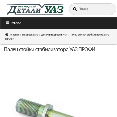
Искать:
Перейти
Перейти
к
к
навигации
содержимому
МЕНЮ
Главная
Подвеска УАЗ
Детали подвески УАЗ
Палец стойки стабилизатора УАЗ
ПРОФИ
Палец стойки стабилизатора УАЗ ПРОФИ