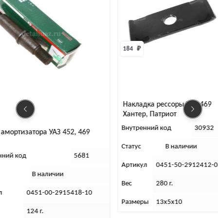
184 
₽
624 
₽
Накладка рессоры УАЗ 469
Подкладка
Хантер, Патриот
рессоры У
Внутренний код
30932
Внутренний
З 452, 469
Статус
В наличии
Статус
5681
Артикул
0451-50-2912412-02
Артикул
чии
Вес
280 г.
Вес
-2915418-10
Размеры
13х5х10
Размеры