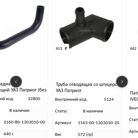
653 
₽
662 
адиатора
Труба отводящая со штуцером
щий УАЗ Патриот (без
УАЗ Патриот
Пат
ионера)
ий код
32800
IVE
Внутренний код
5124
Вну
В наличии
Статус
В наличии
Стат
3160-80-1303010-00
Артикул
3163-00-1303030-20
Арт
440 г.
Вес
172 (гр)