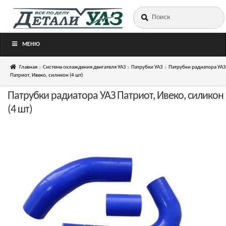
Искать:
Перейти
Перейти
к
к
навигации
содержимому
МЕНЮ
Главная
Система охлаждения двигателя УАЗ
Патрубки УАЗ
Патрубки радиатора УАЗ
Патриот, Ивеко, силикон (4 шт)
Патрубки радиатора УАЗ Патриот, Ивеко, силикон
(4 шт)