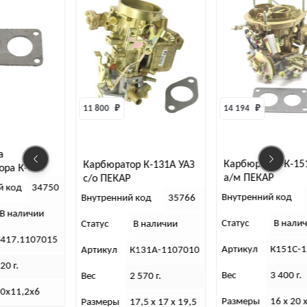
11 800 
₽
14 194 
₽
а
Карбюратор К-15
Карбюратор К-131А УАЗ
ора К-126
а/м ПЕКАР
с/о ПЕКАР
итовая)
й код
34750
Внутренний код
Внутренний код
35766
В наличии
Статус
В нали
Статус
В наличии
417.1107015
Артикул
К151С-
Артикул
К131А-1107010
20 г.
Вес
3 400 г.
Вес
2 570 г.
0х11,2х6
Размеры
16 х 20 
Размеры
17,5 х 17 х 19,5