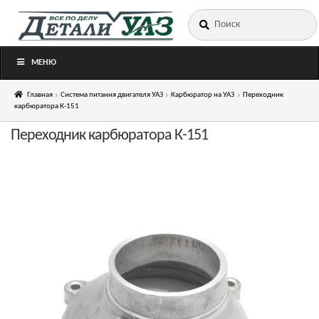
Искать:
Перейти
Перейти
к
к
навигации
содержимому
МЕНЮ
Главная
Система питания двигателя УАЗ
Карбюратор на УАЗ
Переходник
карбюратора К-151
Переходник карбюратора К-151