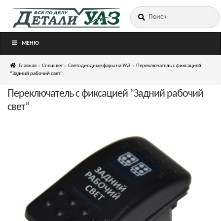
Искать:
Перейти
Перейти
к
к
навигации
содержимому
МЕНЮ
Главная
Спецсвет
Светодиодные фары на УАЗ
Переключатель с фиксацией
“Задний рабочий свет”
Переключатель с фиксацией “Задний рабочий
свет”