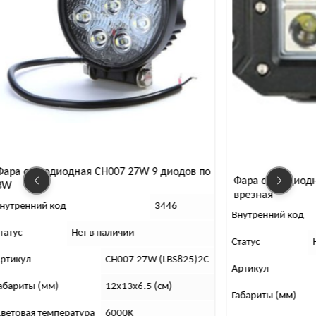
H007 27W 9 диодов по
Фара светодиодная CH039 20W 4 дио
врезная
3446
Внутренний код
348
наличии
Статус
Нет в наличии
CH007 27W (LBS825)2C
Артикул
CH039 20W
12х13х6.5 (cм)
Габариты (мм)
В х Г х Ш (мм):
6000K