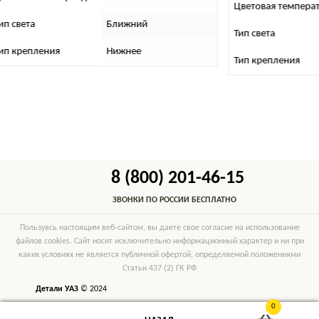
Цветовая температура
6000K
Ближний
Тип света
Ближний
Нижнее
Тип крепления
Врезное
8 (800) 201-46-15
ЗВОНКИ ПО РОССИИ БЕСПЛАТНО
Пользуясь настоящим веб-сайтом, вы даете свое согласие на использование
файлов cookies. Сайт носит исключительно информационный характер и ни при
каких условиях не является публичной офертой, определяемой положениями
Статьи 437 (2) ГК РФ
Детали УАЗ
© 2024
0