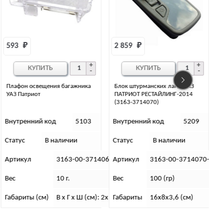
2 859 
₽
3 928 
₽
КУПИТЬ
КУПИТЬ
ика
Блок штурманских ламп УАЗ
Фонарь задний УАЗ Патриот
ПАТРИОТ РЕСТАЙЛИНГ-2014
правый (2015)
(3163-3714070)
103
Внутренний код
5209
Внутренний код
558
Статус
В наличии
Статус
В наличии
0-3714060-00
Артикул
3163-00-3714070-00
Артикул
3163-00-
Вес
100 (гр)
Вес
600 г.
Ш (см): 2х3х8
Габариты
16х8х3,6 (см)
Габариты (см)
В х Г х Ш 