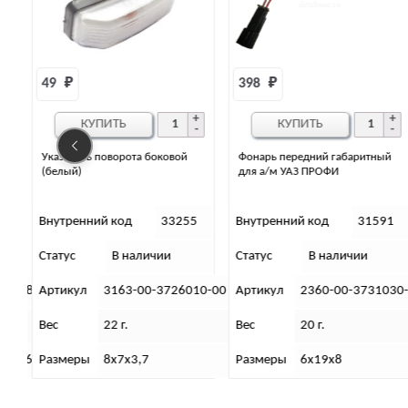
398 
₽
3 842 
₽
КУПИТЬ
КУПИТЬ
 боковой
Фонарь передний габаритный
Фонарь задний 3160 п
для а/м УАЗ ПРОФИ
(96.3716 )
33255
Внутренний код
31591
Внутренний код
ичии
Статус
В наличии
Статус
В налич
0-3726010-00
Артикул
2360-00-3731030-00
Артикул
3160-00-
Вес
20 г.
Вес
600 (гр)
7
Размеры
6х19х8
Габариты
14х22х30