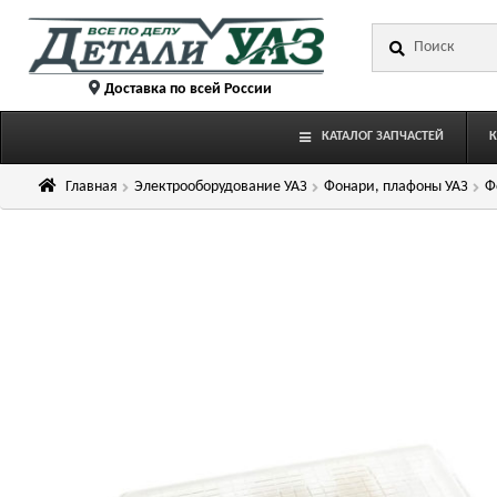
Перейти
Перейти
Искать:
к
к
навигации
содержимому
Доставка по всей России
КАТАЛОГ ЗАПЧАСТЕЙ
Главная
Электрооборудование УАЗ
Фонари, плафоны УАЗ
Ф