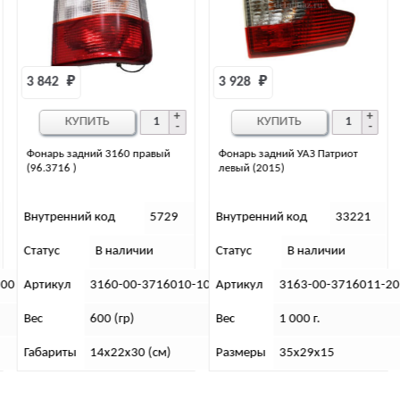
3 928 
₽
593 
₽
КУПИТЬ
КУПИТЬ
равый
Фонарь задний УАЗ Патриот
Плафон освещения багажн
левый (2015)
УАЗ Патриот
5729
Внутренний код
33221
Внутренний код
5
ии
Статус
В наличии
Статус
В наличии
3716010-10
Артикул
3163-00-3716011-20
Артикул
3163-0
Вес
1 000 г.
Вес
10 г.
 (см)
Размеры
35х29х15
Габариты (см)
В х Г х 