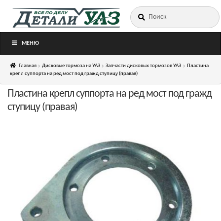
Искать:
Перейти
Перейти
к
к
навигации
содержимому
МЕНЮ
Главная
Дисковые тормоза на УАЗ
Запчасти дисковых тормозов УАЗ
Пластина
крепл суппорта на ред мост под гражд ступицу (правая)
Пластина крепл суппорта на ред мост под гражд
ступицу (правая)