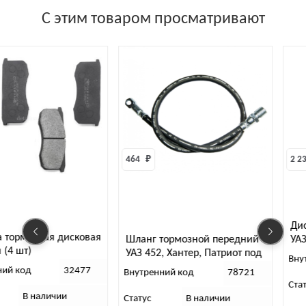
С этим товаром просматривают
464 
₽
2 23
Ди
а тормозная дисковая
Шланг тормозной передний
УАЗ
(4 шт)
УАЗ 452, Хантер, Патриот под
Вну
суппорт ГаZ /75,7 см./
ний код
32477
Внутренний код
78721
Ста
В наличии
Статус
В наличии