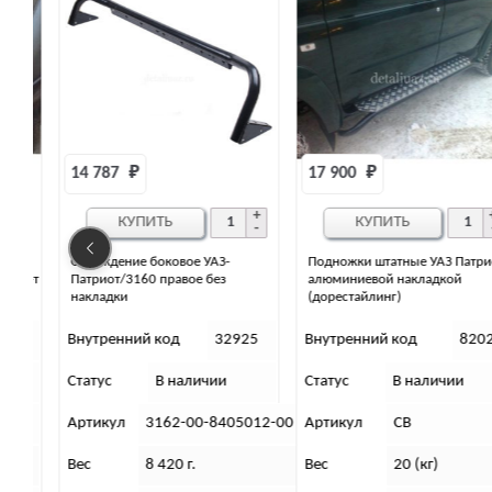
14 787 
₽
17 900 
₽
КУПИТЬ
КУПИТЬ
Ограждение боковое УАЗ-
Подножки штатные УАЗ Патриот 
к-т
Патриот/3160 правое без
алюминиевой накладкой
накладки
(дорестайлинг)
8
Внутренний код
32925
Внутренний код
8202
Статус
В наличии
Статус
В наличии
Артикул
3162-00-8405012-00
Артикул
СВ
Вес
8 420 г.
Вес
20 (кг)