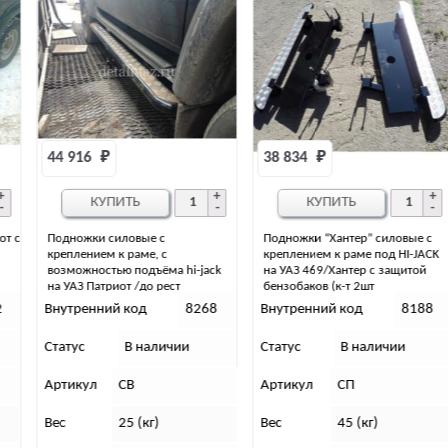
44 916 
₽
38 834 
₽
КУПИТЬ
КУПИТЬ
с
Подножки силовые с
Подножки “Хантер” силовые с
креплением к раме, с
креплением к раме под HI-JACK
возможностью подъёма hi-jack
на УАЗ 469/Хантер с защитой
на УАЗ Патриот /до рест
бензобаков (к-т 2шт
Внутренний код
8268
Внутренний код
8188
Статус
В наличии
Статус
В наличии
Артикул
СВ
Артикул
СП
Вес
25 (кг)
Вес
45 (кг)