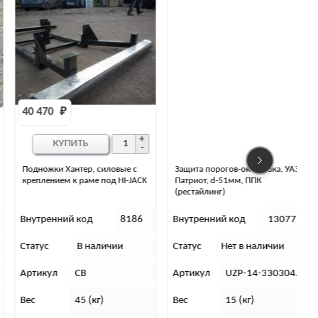
40 470 
₽
КУПИТЬ
Подножки Хантер, силовые с
Защита порогов-окантовка, УАЗ-
креплением к раме под HI-JACK
Патриот, d-51мм, ППК
(рестайлинг)
Внутренний код
8186
Внутренний код
13077
Статус
В наличии
Статус
Нет в наличии
С
Артикул
СВ
Артикул
UZP-14-330304.11
Вес
45 (кг)
Вес
15 (кг)